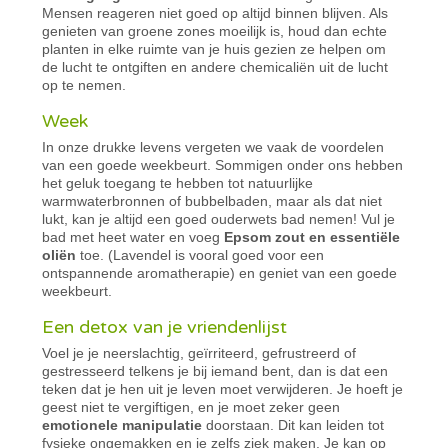
Mensen reageren niet goed op altijd binnen blijven. Als
genieten van groene zones moeilijk is, houd dan echte
planten in elke ruimte van je huis gezien ze helpen om
de lucht te ontgiften en andere chemicaliën uit de lucht
op te nemen.
Week
In onze drukke levens vergeten we vaak de voordelen
van een goede weekbeurt. Sommigen onder ons hebben
het geluk toegang te hebben tot natuurlijke
warmwaterbronnen of bubbelbaden, maar als dat niet
lukt, kan je altijd een goed ouderwets bad nemen! Vul je
bad met heet water en voeg
Epsom zout en essentiële
oliën
toe. (Lavendel is vooral goed voor een
ontspannende aromatherapie) en geniet van een goede
weekbeurt.
Een detox van je vriendenlijst
Voel je je neerslachtig, geïrriteerd, gefrustreerd of
gestresseerd telkens je bij iemand bent, dan is dat een
teken dat je hen uit je leven moet verwijderen. Je hoeft je
geest niet te vergiftigen, en je moet zeker geen
emotionele manipulatie
doorstaan. Dit kan leiden tot
fysieke ongemakken en je zelfs ziek maken. Je kan op