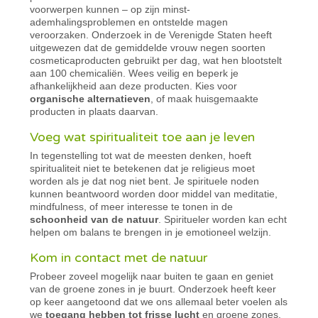
voorwerpen kunnen – op zijn minst-
ademhalingsproblemen en ontstelde magen
veroorzaken. Onderzoek in de Verenigde Staten heeft
uitgewezen dat de gemiddelde vrouw negen soorten
cosmeticaproducten gebruikt per dag, wat hen blootstelt
aan 100 chemicaliën. Wees veilig en beperk je
afhankelijkheid aan deze producten. Kies voor
organische alternatieven
, of maak huisgemaakte
producten in plaats daarvan.
Voeg wat spiritualiteit toe aan je leven
In tegenstelling tot wat de meesten denken, hoeft
spiritualiteit niet te betekenen dat je religieus moet
worden als je dat nog niet bent. Je spirituele noden
kunnen beantwoord worden door middel van meditatie,
mindfulness, of meer interesse te tonen in de
schoonheid van de natuur
. Spiritueler worden kan echt
helpen om balans te brengen in je emotioneel welzijn.
Kom in contact met de natuur
Probeer zoveel mogelijk naar buiten te gaan en geniet
van de groene zones in je buurt. Onderzoek heeft keer
op keer aangetoond dat we ons allemaal beter voelen als
we
toegang hebben tot frisse lucht
en groene zones.