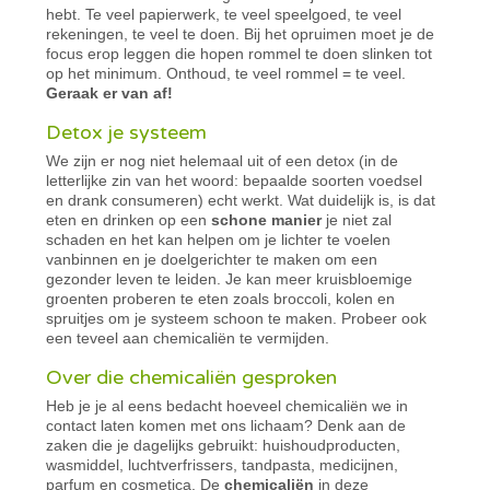
hebt. Te veel papierwerk, te veel speelgoed, te veel
rekeningen, te veel te doen. Bij het opruimen moet je de
focus erop leggen die hopen rommel te doen slinken tot
op het minimum. Onthoud, te veel rommel = te veel.
Geraak er van af!
Detox je systeem
We zijn er nog niet helemaal uit of een detox (in de
letterlijke zin van het woord: bepaalde soorten voedsel
en drank consumeren) echt werkt. Wat duidelijk is, is dat
eten en drinken op een
schone manier
je niet zal
schaden en het kan helpen om je lichter te voelen
vanbinnen en je doelgerichter te maken om een
gezonder leven te leiden. Je kan meer kruisbloemige
groenten proberen te eten zoals broccoli, kolen en
spruitjes om je systeem schoon te maken. Probeer ook
een teveel aan chemicaliën te vermijden.
Over die chemicaliën gesproken
Heb je je al eens bedacht hoeveel chemicaliën we in
contact laten komen met ons lichaam? Denk aan de
zaken die je dagelijks gebruikt: huishoudproducten,
wasmiddel, luchtverfrissers, tandpasta, medicijnen,
parfum en cosmetica. De
chemicaliën
in deze