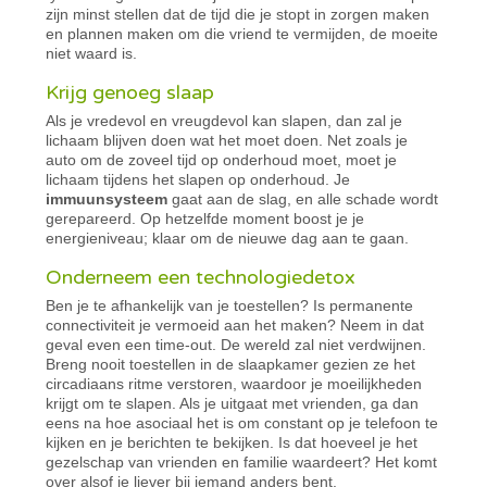
zijn minst stellen dat de tijd die je stopt in zorgen maken
en plannen maken om die vriend te vermijden, de moeite
niet waard is.
Krijg genoeg slaap
Als je vredevol en vreugdevol kan slapen, dan zal je
lichaam blijven doen wat het moet doen. Net zoals je
auto om de zoveel tijd op onderhoud moet, moet je
lichaam tijdens het slapen op onderhoud. Je
immuunsysteem
gaat aan de slag, en alle schade wordt
gerepareerd. Op hetzelfde moment boost je je
energieniveau; klaar om de nieuwe dag aan te gaan.
Onderneem een technologiedetox
Ben je te afhankelijk van je toestellen? Is permanente
connectiviteit je vermoeid aan het maken? Neem in dat
geval even een time-out. De wereld zal niet verdwijnen.
Breng nooit toestellen in de slaapkamer gezien ze het
circadiaans ritme verstoren, waardoor je moeilijkheden
krijgt om te slapen. Als je uitgaat met vrienden, ga dan
eens na hoe asociaal het is om constant op je telefoon te
kijken en je berichten te bekijken. Is dat hoeveel je het
gezelschap van vrienden en familie waardeert? Het komt
over alsof je liever bij iemand anders bent.