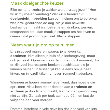
Maak doelgerichte keuzes
Elke ochtend, zodra je wakker wordt, vraag jezelf; “Hoe
wil ik mij voelen vandaag? Wat wil ik bereiken?”
doelgericht inbeelden
kan echt helpen om te bereiken
wat je wil gedurende de dag. Als je dan bewuste
beslissingen maakt wat betreft eten, drinken, werken,
ontspannen etc., dan maak je stappen om het leven te
creëren dat je voor ogen ziet. Kleine stappen.
Neem wat tijd om op te ruimen
Er zijn zoveel manieren waarop je je leven kan
opruimen
. Niet alleen je huis of je leefomgeving, maar
ook je geest. Opruimen is in de mode op dit moment, dus
er zijn veel interessante boeken beschikbaar die je
kunnen helpen. In tussentijd kan je eens om je heen
kijken, en in jezelf kijken, en over ‘rommel’ nadenken.
Wanneer je hopen rommel tegenkomt, dan moet je die
opruimen. Als alleen maar denken aan
opruimen en
sorteren
je doodsbang maakt, laat het dan gewoonweg
niet zo zijn. Ga taak per taak aan: doe één, en laat de
volgende dan voor morgen.
Rommel betekent in vele gevallen dat je te veel van iets