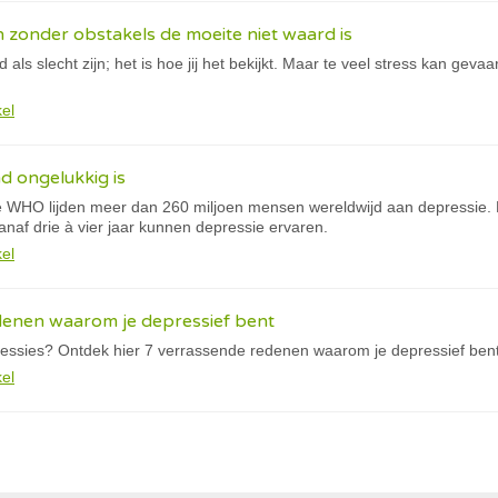
zonder obstakels de moeite niet waard is
als slecht zijn; het is hoe jij het bekijkt. Maar te veel stress kan gevaar
kel
nd ongelukkig is
de WHO lijden meer dan 260 miljoen mensen wereldwijd aan depressie. E
naf drie à vier jaar kunnen depressie ervaren.
kel
denen waarom je depressief bent
essies? Ontdek hier 7 verrassende redenen waarom je depressief ben
kel