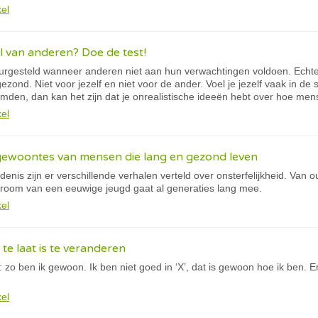
kel
el van anderen? Doe de test!
urgesteld wanneer anderen niet aan hun verwachtingen voldoen. Echter, 
gezond. Niet voor jezelf en niet voor de ander. Voel je jezelf vaak in de 
reemden, dan kan het zijn dat je onrealistische ideeën hebt over hoe 
kel
 gewoontes van mensen die lang en gezond leven
nis zijn er verschillende verhalen verteld over onsterfelijkheid. Van 
droom van een eeuwige jeugd gaat al generaties lang mee.
kel
te laat is te veranderen
 zo ben ik gewoon. Ik ben niet goed in ‘X’, dat is gewoon hoe ik ben. 
.
kel