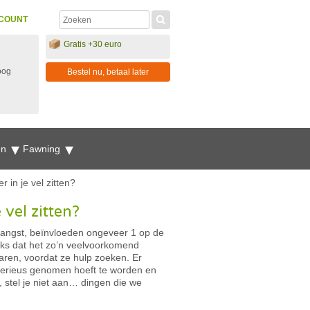
COUNT
Gratis +30 euro
oog
Bestel nu, betaal later
en
Fawning
 in je vel zitten?
 vel zitten?
 angst, beïnvloeden ongeveer 1 op de
s dat het zo’n veelvoorkomend
aren, voordat ze hulp zoeken. Er
 serieus genomen hoeft te worden en
r, stel je niet aan… dingen die we