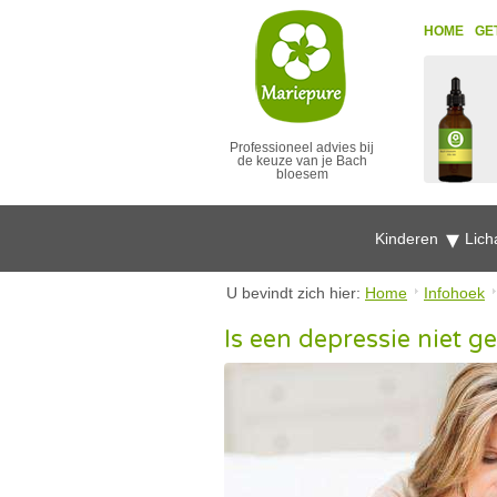
HOME
GE
Professioneel advies bij
de keuze van je Bach
bloesem
Kinderen
Lich
U bevindt zich hier:
Home
Infohoek
Is een depressie niet g