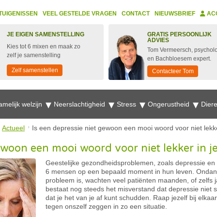
TUIGENISSEN
VEEL GESTELDE VRAGEN
CONTACT
NIEUWSBRIEF
AC
JE EIGEN SAMENSTELLING
GRATIS PERSOONLIJK
ADVIES
Kies tot 6 mixen en maak zo
Tom Vermeersch, psychol
zelf je samenstelling
en Bachbloesem expert.
Zelf samenstellen
Contacteer Tom
amelijk welzijn
Neerslachtigheid
Stress
Ongerustheid
Dier
Actueel
Is een depressie niet gewoon een mooi woord voor niet lekker
ewoon een mooi woord voor niet lekker in je
Geestelijke gezondheidsproblemen, zoals depressie en
6 mensen op een bepaald moment in hun leven. Ondank
probleem is, wachten veel patiënten maanden, of zelfs j
bestaat nog steeds het misverstand dat depressie niet
dat je het van je af kunt schudden. Raap jezelf bij elkaa
tegen onszelf zeggen in zo een situatie.