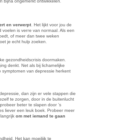
 en bijna ongemerkt ontwikkelen.
ert en verwerpt
. Het lijkt voor jou de
fd voelen is verre van normaal. Als een
vloedt, of meer dan twee weken
oet je echt hulp zoeken.
jke gezondheidscrisis doormaken.
g denkt. Net als bij lichamelijke
 de symptomen van depressie herkent
depressie, dan zijn er vele stappen die
elf te zorgen, door in de buitenlucht
robeer beter te slapen door ’s
ees liever een leuk boek. Probeer meer
elangrijk
om met iemand te gaan
dheid. Het kan moeilijk te