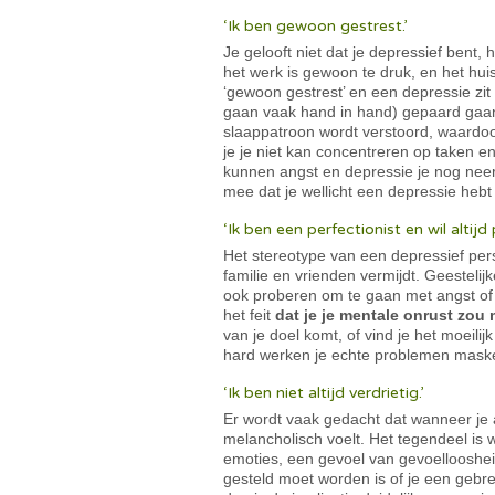
‘Ik ben gewoon gestrest.’
Je gelooft niet dat je depressief bent,
het werk is gewoon te druk, en het huis
‘gewoon gestrest’ en een depressie zit
gaan vaak hand in hand) gepaard gaan 
slaappatroon wordt verstoord, waardoor 
je je niet kan concentreren op taken en 
kunnen angst en depressie je nog neer
mee dat je wellicht een depressie heb
‘Ik ben een perfectionist en wil altijd 
Het stereotype van een depressief perso
familie en vrienden vermijdt. Geesteli
ook proberen om te gaan met angst of d
het feit
dat je je mentale onrust zo
van je doel komt, of vind je het moeili
hard werken je echte problemen maske
‘Ik ben niet altijd verdrietig.’
Er wordt vaak gedacht dat wanneer je a
melancholisch voelt. Het tegendeel is w
emoties, een gevoel van gevoelloosheid
gesteld moet worden is of je een gebrek