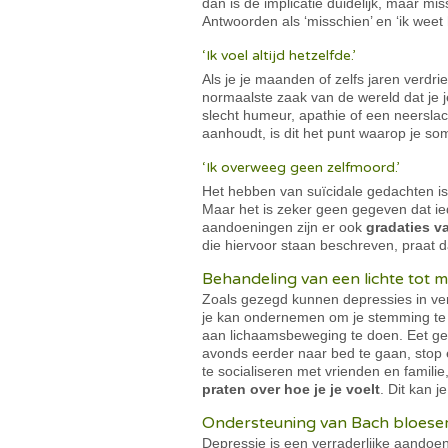
dan is de implicatie duidelijk, maar mi
Antwoorden als ‘misschien’ en ‘ik weet
‘Ik voel altijd hetzelfde.’
Als je je maanden of zelfs jaren verdriet
normaalste zaak van de wereld dat je je 
slecht humeur, apathie of een neersla
aanhoudt, is dit het punt waarop je so
‘Ik overweeg geen zelfmoord.’
Het hebben van suïcidale gedachten i
Maar het is zeker geen gegeven dat ied
aandoeningen zijn er ook
gradaties v
die hiervoor staan beschreven, praat
Behandeling van een lichte tot m
Zoals gezegd kunnen depressies in vers
je kan ondernemen om je stemming te v
aan lichaamsbeweging te doen. Eet gez
avonds eerder naar bed te gaan, stop e
te socialiseren met vrienden en familie,
praten over hoe je je voelt
. Dit kan j
Ondersteuning van Bach bloes
Depressie is een verraderlijke aandoen