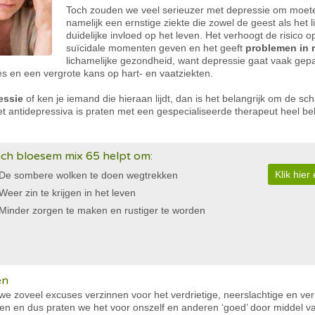
Toch zouden we veel serieuzer met depressie om moeten
namelijk een ernstige ziekte die zowel de geest als het 
duidelijke invloed op het leven. Het verhoogt de risico 
suïcidale momenten geven en het geeft
problemen in r
lichamelijke gezondheid, want depressie gaat vaak gep
es en een vergrote kans op hart- en vaatziekten.
essie
of ken je iemand die hieraan lijdt, dan is het belangrijk om de s
t antidepressiva is praten met een gespecialiseerde therapeut heel bel
ch bloesem mix 65 helpt om:
Klik hie
De sombere wolken te doen wegtrekken
Weer zin te krijgen in het leven
Minder zorgen te maken en rustiger te worden
en
we zoveel excuses verzinnen voor het verdrietige, neerslachtige en 
amen en dus praten we het voor onszelf en anderen ‘goed’ door middel 