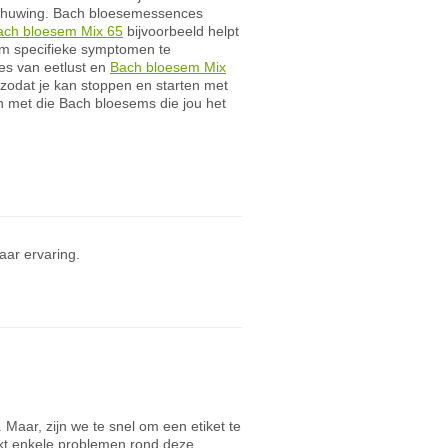
rschuwing. Bach bloesemessences
ach bloesem Mix 65
bijvoorbeeld helpt
om specifieke symptomen te
ies van eetlust en
Bach bloesem Mix
zodat je kan stoppen en starten met
n met die Bach bloesems die jou het
ar ervaring.
 Maar, zijn we te snel om een etiket te
jkt enkele problemen rond deze