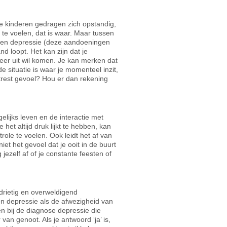
e kinderen gedragen zich opstandig,
 te voelen, dat is waar. Maar tussen
st en depressie (deze aandoeningen
 loopt. Het kan zijn dat je
meer uit wil komen. Je kan merken dat
de situatie is waar je momenteel inzit,
trest gevoel? Hou er dan rekening
elijks leven en de interactie met
et altijd druk lijkt te hebben, kan
role te voelen. Ook leidt het af van
iet het gevoel dat je ooit in de buurt
jezelf af of je constante feesten of
drietig en overweldigend
n depressie als de afwezigheid van
en bij de diagnose depressie die
an genoot. Als je antwoord ‘ja’ is,