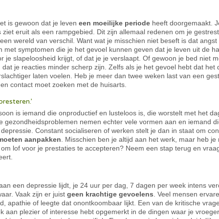
 het is gewoon dat je leven
een moeilijke periode
heeft doorgemaakt. J
 ziet eruit als een rampgebied. Dit zijn allemaal redenen om je gestrest
 een wereld van verschil. Want wat je misschien niet beseft is dat ang
met symptomen die je het gevoel kunnen geven dat je leven uit de hand
je slapeloosheid krijgt, of dat je je verslaapt. Of gewoon je bed niet 
dat je reacties minder scherp zijn. Zelfs als je het gevoel hebt dat het 
slachtiger laten voelen. Heb je meer dan twee weken last van een ges
t en contact moet zoeken met de huisarts.
presteren.’
on is iemand die onproductief en lusteloos is, die worstelt met het dag
jke gezondheidsproblemen nemen echter vele vormen aan en iemand die h
epressie. Constant socialiseren of werken stelt je dan in staat om cont
u moeten aanpakken
. Misschien ben je altijd aan het werk, maar heb je n
jk om lof voor je prestaties te accepteren? Neem een stap terug en vraag 
ert.
an een depressie lijdt, je 24 uur per dag, 7 dagen per week intens ver
aar. Vaak zijn er juist
geen krachtige gevoelens
. Veel mensen ervare
, apathie of leegte dat onontkoombaar lijkt. Een van de kritische vrag
 aan plezier of interesse hebt opgemerkt in de dingen waar je vroeger v