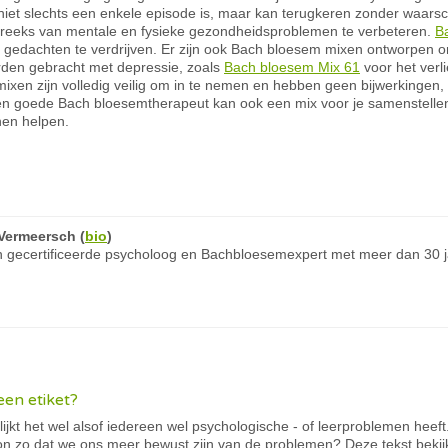
 niet slechts een enkele episode is, maar kan terugkeren zonder waa
reeks van mentale en fysieke gezondheidsproblemen te verbeteren.
B
 gedachten te verdrijven. Er zijn ook Bach bloesem mixen ontworpen 
den gebracht met depressie, zoals
Bach bloesem Mix 61
voor het verl
xen zijn volledig veilig om in te nemen en hebben geen bijwerkingen, 
Een goede Bach bloesemtherapeut kan ook een mix voor je samenstelle
nen helpen.
Vermeersch
(
bio
)
 gecertificeerde psycholoog en Bachbloesemexpert met meer dan 30 ja
een etiket?
jkt het wel alsof iedereen wel psychologische - of leerproblemen heeft.
on zo dat we ons meer bewust zijn van de problemen? Deze tekst beki