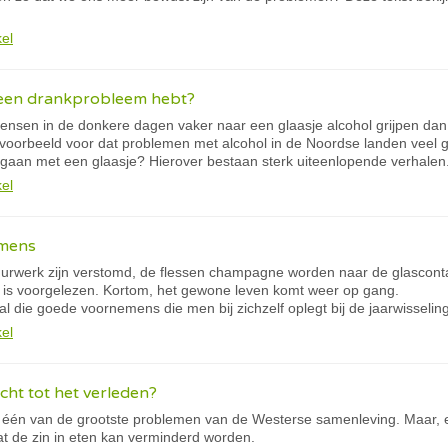
kel
e een drankprobleem hebt?
mensen in de donkere dagen vaker naar een glaasje alcohol grijpen da
voorbeeld voor dat problemen met alcohol in de Noordse landen veel gr
gaan met een glaasje? Hierover bestaan sterk uiteenlopende verhalen
kel
mens
uurwerk zijn verstomd, de flessen champagne worden naar de glascont
 is voorgelezen. Kortom, het gewone leven komt weer op gang.
al die goede voornemens die men bij zichzelf oplegt bij de jaarwisseli
kel
ht tot het verleden?
 één van de grootste problemen van de Westerse samenleving. Maar, er
at de zin in eten kan verminderd worden.