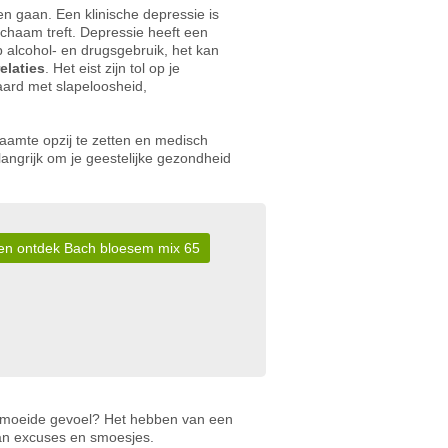
 gaan. Een klinische depressie is
lichaam treft. Depressie heeft een
op alcohol- en drugsgebruik, het kan
elaties
. Het eist zijn tol op je
aard met slapeloosheid,
chaamte opzij te zetten en medisch
angrijk om je geestelijke gezondheid
r en ontdek Bach bloesem mix 65
vermoeide gevoel? Het hebben van een
van excuses en smoesjes.