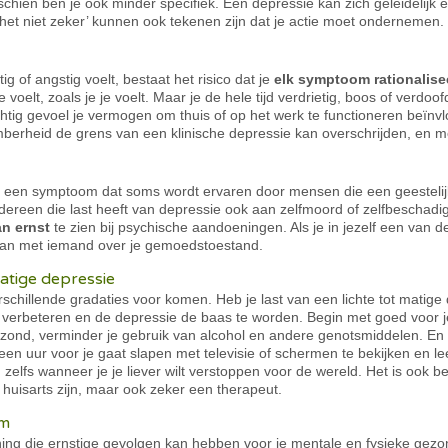
sschien ben je ook minder specifiek. Een depressie kan zich geleidelijk
 het niet zeker’ kunnen ook tekenen zijn dat je actie moet ondernemen.
ig of angstig voelt, bestaat het risico dat je
elk symptoom rationalise
voelt, zoals je je voelt. Maar je de hele tijd verdrietig, boos of verdoo
chtig gevoel je vermogen om thuis of op het werk te functioneren beïn
mberheid de grens van een klinische depressie kan overschrijden, en m
s een symptoom dat soms wordt ervaren door mensen die een geesteli
ereen die last heeft van depressie ook aan zelfmoord of zelfbeschadigin
an ernst
te zien bij psychische aandoeningen. Als je in jezelf een van
 dan met iemand over je gemoedstoestand.
atige depressie
chillende gradaties voor komen. Heb je last van een lichte tot matige 
erbeteren en de depressie de baas te worden. Begin met goed voor jez
ond, verminder je gebruik van alcohol en andere genotsmiddelen. En p
en uur voor je gaat slapen met televisie of schermen te bekijken en l
 zelfs wanneer je je liever wilt verstoppen voor de wereld. Het is ook b
e huisarts zijn, maar ook zeker een therapeut.
em
ing die ernstige gevolgen kan hebben voor je mentale en fysieke gezon