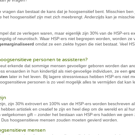
 aan je vragen?
 vragen dan bestaat de kans dat je hoogsensitief bent. Misschien ben 
het hoogsensitief zijn met zich meebrengt. Anderzijds kan je misschie
mpel dat ze verlegen waren, maar eigenlijk zijn 30% van de HSP-ers e
, angstig of neurotisch. Waar HSP-ers niet begrepen worden, worden ze
gemarginaliseerd
omdat ze een ziekte hypen die niet bestaat. Veel HS
ogsensitieve personen te assisteren?
apeut erkende dat sommige mensen gevoeliger geboren worden dan and
s ervaarden in hun kindertijd als niet-gevoelige individuen, ze een
gr
sten
later in het leven. Bij lagere stressniveaus hebben HSP-ers niet m
hoogsensitieve personen is zo veel mogelijk alles te vermijden dat kan l
ijn
zijn, zijn 30% extrovert en 100% van de HSP-ers worden beschreven 
 hebben artistiek en creatief te zijn en heel diep om de wereld en al 
en welgekomen gift – zonder het bestaan van HSP-ers hadden we geen z
ms. Dus hoogsensitieve mensen zouden moeten gevierd worden.
ogsensitieve mensen