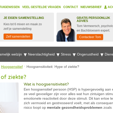
TUIGENISSEN
VEEL GESTELDE VRAGEN
CONTACT
NIEUWSBRIEF
AC
JE EIGEN SAMENSTELLING
GRATIS PERSOONLIJK
ADVIES
Kies tot 6 mixen en maak zo
Tom Vermeersch, psychol
zelf je samenstelling
en Bachbloesem expert.
Zelf samenstellen
Contacteer Tom
amelijk welzijn
Neerslachtigheid
Stress
Ongerustheid
Dier
Hoogsensitief
Hoogsensitiviteit: Hype of ziekte?
 of ziekte?
Wat is hoogsensitiviteit?
Een hoogsensitief persoon (HSP) is hypergevoelig aan e
ze veel gevoeliger zijn voor alles wat hun zintuigen sti
emotionele reactiviteit door deze stimuli. Dit kan ertoe
zich vermoeid en gestresseerd voelt, met als conseque
risico loopt op
mentale gezondheidsproblemen
zoals 