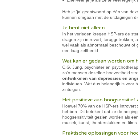
Enerveer je je als ze te veel tegelijk
Heb je ‘ja’ geantwoord op één van deze
kunnen omgaan met de uitdagingen die 
Je bent niet alleen
In het verleden kregen HSP-ers de ste
dragen zijn introvert, teruggetrokken
wel vaak als abnormaal beschouwt of
een laag zelfbeeld.
Wat kan er gedaan worden om ho
C.G. Jung, psychiater en psychother
zo’n mensen dezelfde hoeveelheid stres
ontwikkelen van depressies en ang
individuen. Wat dus belangrijk is voor 
zintuigen.
Het positieve aan hoogsensitief z
Hoewel 70% van de HSP-ers introvert 
hebben. Dit betekent dat ze de neiging
hoogsensitiviteit gezien worden als e
muziek, kunst, theaterstukken en fil
Praktische oplossingen voor ho