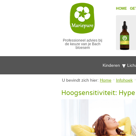
HOME
GE
Professioneel advies bij
de keuze van je Bach
bloesem
Kinderen
Lich
U bevindt zich hier:
Home
Infohoek
Hoogsensitiviteit: Hype