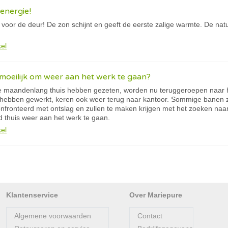
energie!
 voor de deur! De zon schijnt en geeft de eerste zalige warmte. De natu
kel
moeilijk om weer aan het werk te gaan?
e maandenlang thuis hebben gezeten, worden nu teruggeroepen naar h
s hebben gewerkt, keren ook weer terug naar kantoor. Sommige banen
ronteerd met ontslag en zullen te maken krijgen met het zoeken naar 
d thuis weer aan het werk te gaan.
kel
Klantenservice
Over Mariepure
Algemene voorwaarden
Contact