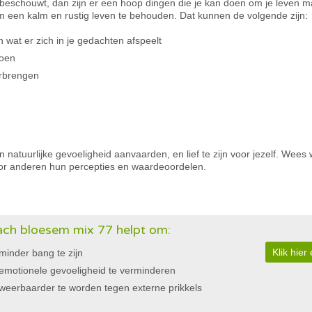
on beschouwt, dan zijn er een hoop dingen die je kan doen om je leven 
m een kalm en rustig leven te behouden. Dat kunnen de volgende zijn:
 wat er zich in je gedachten afspeelt
doen
orbrengen
 natuurlijke gevoeligheid aanvaarden, en lief te zijn voor jezelf. Wees 
or anderen hun percepties en waardeoordelen.
ch bloesem mix 77 helpt om:
Klik hie
minder bang te zijn
emotionele gevoeligheid te verminderen
weerbaarder te worden tegen externe prikkels