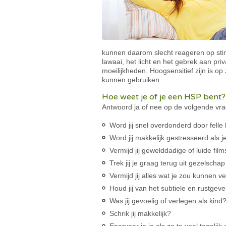
kunnen daarom slecht reageren op stim
lawaai, het licht en het gebrek aan pr
moeilijkheden. Hoogsensitief zijn is o
kunnen gebruiken.
Hoe weet je of je een HSP bent?
Antwoord ja of nee op de volgende vr
Word jij snel overdonderd door felle 
Word jij makkelijk gestresseerd als je
Vermijd jij gewelddadige of luide film
Trek jij je graag terug uit gezelschap
Vermijd jij alles wat je zou kunnen v
Houd jij van het subtiele en rustgev
Was jij gevoelig of verlegen als kind
Schrik jij makkelijk?