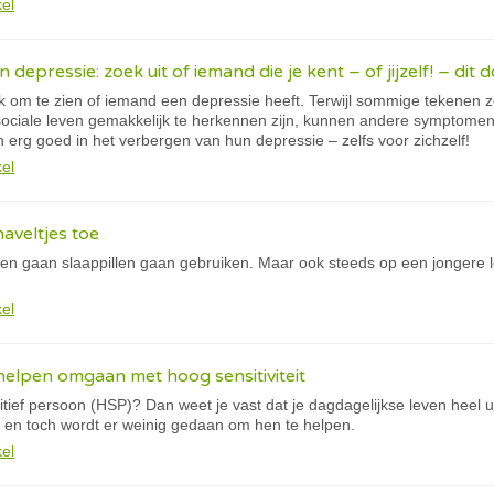
kel
depressie: zoek uit of iemand die je kent – of jijzelf! – dit 
jk om te zien of iemand een depressie heeft. Terwijl sommige tekenen 
t sociale leven gemakkelijk te herkennen zijn, kunnen andere symptome
erg goed in het verbergen van hun depressie – zelfs voor zichzelf!
kel
aveltjes toe
n gaan slaappillen gaan gebruiken. Maar ook steeds op een jongere l
kel
 helpen omgaan met hoog sensitiviteit
itief persoon (HSP)? Dan weet je vast dat je dagdagelijkse leven heel 
, en toch wordt er weinig gedaan om hen te helpen.
kel