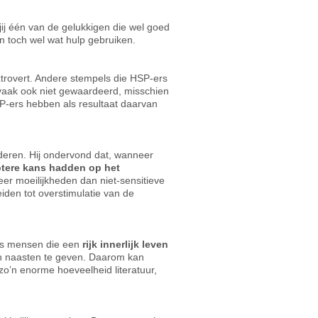
jij één van de gelukkigen die wel goed
n toch wel wat hulp gebruiken.
xtrovert. Andere stempels die HSP-ers
 vaak ook niet gewaardeerd, misschien
P-ers hebben als resultaat daarvan
eren. Hij ondervond dat, wanneer
otere kans hadden op het
eer moeilijkheden dan niet-sensitieve
eiden tot overstimulatie van de
als mensen die een
rijk innerlijk leven
hun naasten te geven. Daarom kan
o’n enorme hoeveelheid literatuur,