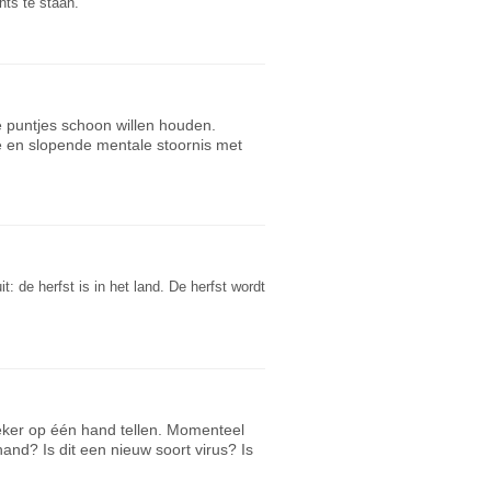
hts te staan.
 puntjes schoon willen houden.
e en slopende mentale stoornis met
: de herfst is in het land. De herfst wordt
zeker op één hand tellen. Momenteel
hand? Is dit een nieuw soort virus? Is