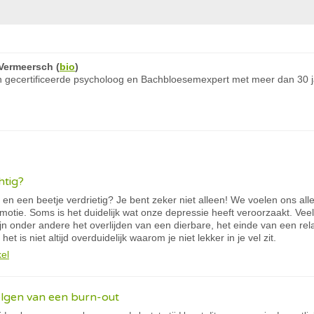
Vermeersch
(
bio
)
 gecertificeerde psycholoog en Bachbloesemexpert met meer dan 30 ja
htig?
ig en een beetje verdrietig? Je bent zeker niet alleen! We voelen ons all
motie. Soms is het duidelijk wat onze depressie heeft veroorzaakt. V
zijn onder andere het overlijden van een dierbare, het einde van een rela
t is niet altijd overduidelijk waarom je niet lekker in je vel zit.
kel
olgen van een burn-out