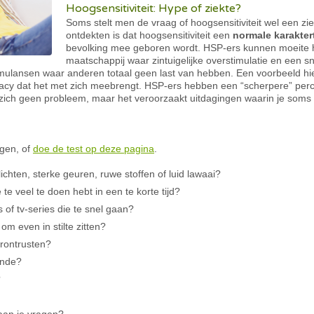
Hoogsensitiviteit: Hype of ziekte?
Soms stelt men de vraag of hoogsensitiviteit wel een zie
ontdekten is dat hoogsensitiviteit een
normale karakter
bevolking mee geboren wordt. HSP-ers kunnen moeite h
maatschappij waar zintuigelijke overstimulatie en een sne
ulansen waar anderen totaal geen last van hebben. Een voorbeeld hie
ivacy dat het met zich meebrengt. HSP-ers hebben een “scherpere” perc
p zich geen probleem, maar het veroorzaakt uitdagingen waarin je soms
agen, of
doe de test op deze pagina
.
lichten, sterke geuren, ruwe stoffen of luid lawaai?
 te veel te doen hebt in een te korte tijd?
s of tv-series die te snel gaan?
 om even in stilte zitten?
erontrusten?
ende?
?