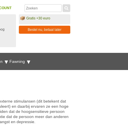
COUNT
Gratis +30 euro
oog
Bestel nu, betaal later
en
Fawning
xterne stimulansen (dit betekent dat
muleert) en daarbij ervaren ze een hoge
 leiden dat de hoogsensitieve persoon
ntie dat de persoon meer dan anderen
angst en depressie.