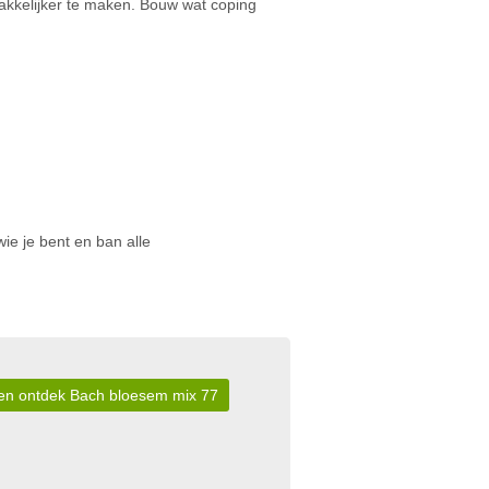
makkelijker te maken. Bouw wat coping
wie je bent en ban alle
r en ontdek Bach bloesem mix 77