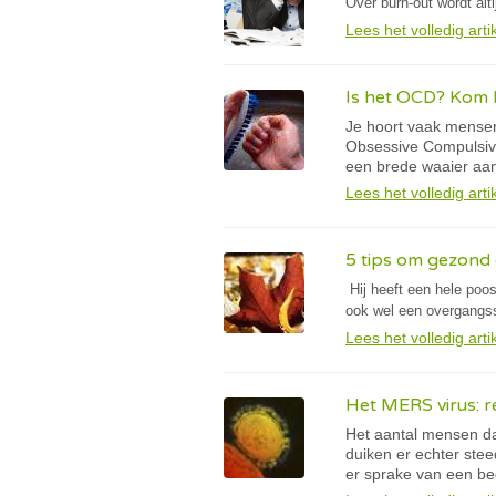
Over burn-out wordt alt
Lees het volledig arti
Is het OCD? Kom h
Je hoort vaak mensen
Obsessive Compulsive
een brede waaier aa
Lees het volledig arti
5 tips om gezond 
Hij heeft een hele poo
ook wel een overgangs
Lees het volledig arti
Het MERS virus: r
Het aantal mensen da
duiken er echter stee
er sprake van een be