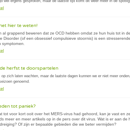
ijd wel ergens gesproken, maar de laatste tijd komt dit weer meer in de spotlig
kel
et hier te weten!
 al grappend beweren dat ze OCD hebben omdat ze hun huis tot in de
 Disorder (of een obsessief compulsieve stoornis) is een stresserend
n symptomen.
kel
de herfst te doorspartelen
s op zich laten wachten, maar de laatste dagen kunnen we er niet meer onderuit
seizoen genoemd.
kel
eden tot paniek?
t tot voor kort ooit over het MERS-virus had gehoord, kan je vast en 
ds meer en meer artikels op in de pers over dit virus. Wat is er aan de 
dreiging? Of zijn er bepaalde gebieden die we beter vermijden?