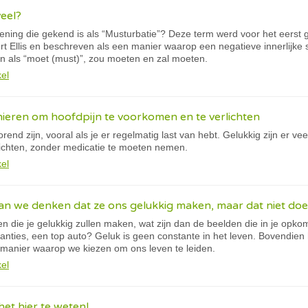
veel?
oening die gekend is als “Musturbatie”? Deze term werd voor het eerst g
rt Ellis en beschreven als een manier waarop een negatieve innerlijke
n als “moet (must)”, zou moeten en zal moeten.
kel
nieren om hoofdpijn te voorkomen en te verlichten
rend zijn, vooral als je er regelmatig last van hebt. Gelukkig zijn er ve
ichten, zonder medicatie te moeten nemen.
kel
n we denken dat ze ons gelukkig maken, maar dat niet doe
en die je gelukkig zullen maken, wat zijn dan de beelden die in je op
anties, een top auto? Geluk is geen constante in het leven. Bovendie
 manier waarop we kiezen om ons leven te leiden.
kel
et hier te weten!