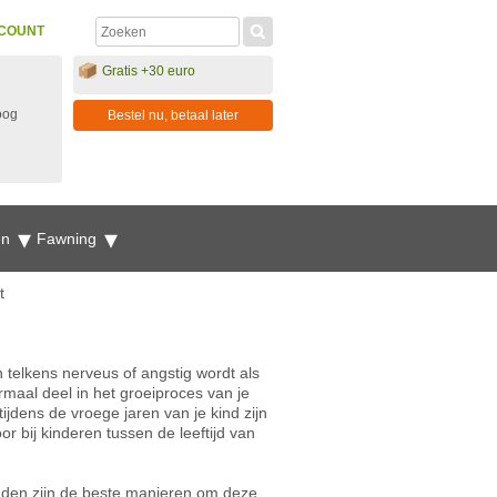
COUNT
Gratis +30 euro
oog
Bestel nu, betaal later
en
Fawning
t
n telkens nerveus of angstig wordt als
ormaal deel in het groeiproces van je
tijdens de vroege jaren van je kind zijn
or bij kinderen tussen de leeftijd van
nden zijn de beste manieren om deze