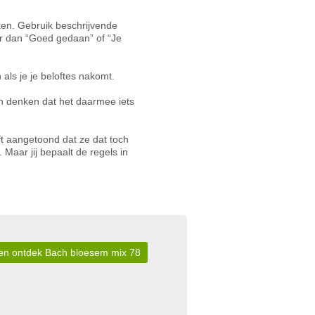
rken. Gebruik beschrijvende
ter dan “Goed gedaan” of “Je
 als je je beloftes nakomt.
doen denken dat het daarmee iets
t aangetoond dat ze dat toch
 Maar jij bepaalt de regels in
r en ontdek Bach bloesem mix 78