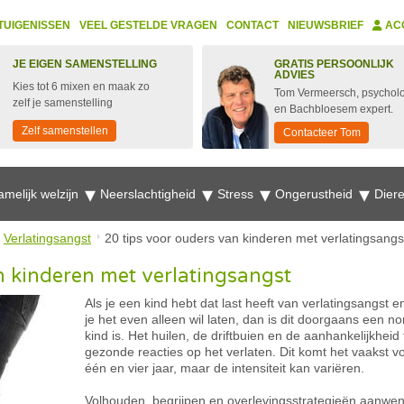
TUIGENISSEN
VEEL GESTELDE VRAGEN
CONTACT
NIEUWSBRIEF
AC
JE EIGEN SAMENSTELLING
GRATIS PERSOONLIJK
ADVIES
Kies tot 6 mixen en maak zo
Tom Vermeersch, psychol
zelf je samenstelling
en Bachbloesem expert.
Zelf samenstellen
Contacteer Tom
amelijk welzijn
Neerslachtigheid
Stress
Ongerustheid
Dier
Verlatingsangst
20 tips voor ouders van kinderen met verlatingsangs
n kinderen met verlatingsangst
Als je een kind hebt dat last heeft van verlatingsangst e
je het even alleen wil laten, dan is dit doorgaans een n
kind is. Het huilen, de driftbuien en de aanhankelijkheid 
gezonde reacties op het verlaten. Dit komt het vaakst vo
één en vier jaar, maar de intensiteit kan variëren.
Volhouden, begrijpen en overlevingsstrategieën aanwe