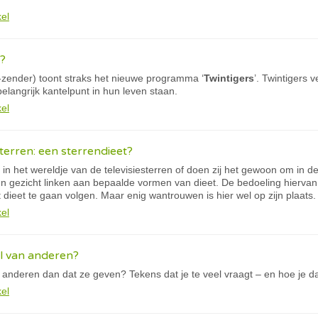
kel
n?
-zender) toont straks het nieuwe programma ‘
Twintigers
’. Twintigers 
elangrijk kantelpunt in hun leven staan.
kel
terren: een sterrendieet?
in het wereldje van de televisiesterren of doen zij het gewoon om in d
n gezicht linken aan bepaalde vormen van dieet. De bedoeling hiervan 
 dieet te gaan volgen. Maar enig wantrouwen is hier wel op zijn plaats.
kel
el van anderen?
 anderen dan dat ze geven? Tekens dat je te veel vraagt – en hoe je d
kel