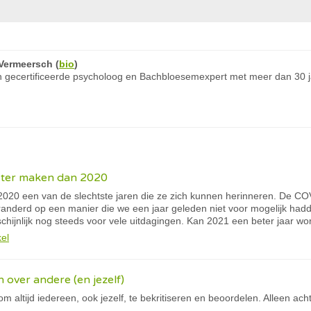
Vermeersch
(
bio
)
 gecertificeerde psycholoog en Bachbloesemexpert met meer dan 30 ja
eter maken dan 2020
2020 een van de slechtste jaren die ze zich kunnen herinneren. De CO
anderd op een manier die we een jaar geleden niet voor mogelijk had
chijnlijk nog steeds voor vele uitdagingen. Kan 2021 een beter jaar w
kel
jn over andere (en jezelf)
om altijd iedereen, ook jezelf, te bekritiseren en beoordelen. Alleen acht