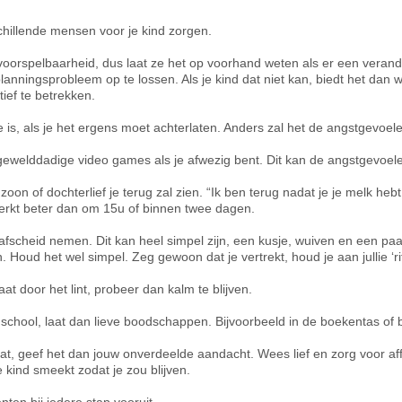
schillende mensen voor je kind zorgen.
oorspelbaarheid, dus laat ze het op voorhand weten als er een verander
anningsprobleem op te lossen. Als je kind dat niet kan, biedt het dan 
tief te betrekken.
e is, als je het ergens moet achterlaten. Anders zal het de angstgevoel
f gewelddadige video games als je afwezig bent. Dit kan de angstgevoel
oon of dochterlief je terug zal zien. “Ik ben terug nadat je je melk he
werkt beter dan om 15u of binnen twee dagen.
t afscheid nemen. Dit kan heel simpel zijn, een kusje, wuiven en een paar
n. Houd het wel simpel. Zeg gewoon dat je vertrekt, houd je aan jullie ‘r
aat door het lint, probeer dan kalm te blijven.
 school, laat dan lieve boodschappen. Bijvoorbeeld in de boekentas of
at, geef het dan jouw onverdeelde aandacht. Wees lief en zorg voor affe
 kind smeekt zodat je zou blijven.