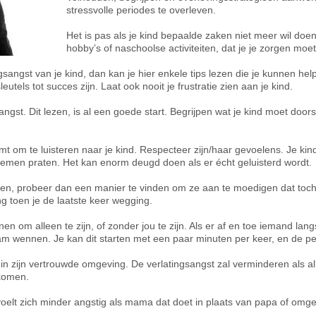
stressvolle periodes te overleven.
Het is pas als je kind bepaalde zaken niet meer wil doe
hobby’s of naschoolse activiteiten, dat je je zorgen mo
gsangst van je kind, dan kan je hier enkele tips lezen die je kunnen help
tels tot succes zijn. Laat ook nooit je frustratie zien aan je kind.
sangst. Dit lezen, is al een goede start. Begrijpen wat je kind moet door
mt om te luisteren naar je kind. Respecteer zijn/haar gevoelens. Je kind 
blemen praten. Het kan enorm deugd doen als er écht geluisterd wordt.
praten, probeer dan een manier te vinden om ze aan te moedigen dat toch
ng toen je de laatste keer wegging.
en om alleen te zijn, of zonder jou te zijn. Als er af en toe iemand lan
am wennen. Je kan dit starten met een paar minuten per keer, en de pe
an in zijn vertrouwde omgeving. De verlatingsangst zal verminderen als a
 komen.
t voelt zich minder angstig als mama dat doet in plaats van papa of omg