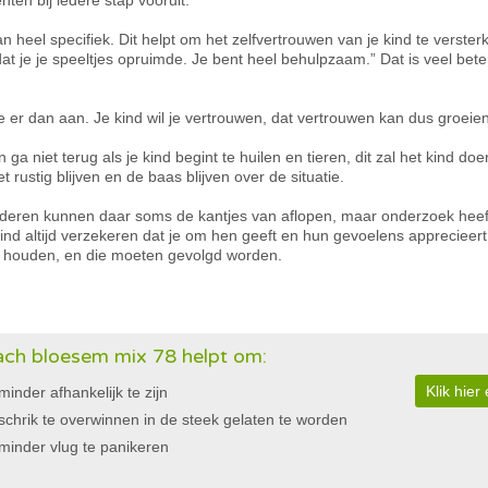
nten bij iedere stap vooruit.
n heel specifiek. Dit helpt om het zelfvertrouwen van je kind te verste
dat je je speeltjes opruimde. Je bent heel behulpzaam.” Dat is veel be
 je er dan aan. Je kind wil je vertrouwen, dat vertrouwen kan dus groeien
n ga niet terug als je kind begint te huilen en tieren, dit zal het kind 
et rustig blijven en de baas blijven over de situatie.
nderen kunnen daar soms de kantjes van aflopen, maar onderzoek heef
kind altijd verzekeren dat je om hen geeft en hun gevoelens apprecieert.
te houden, en die moeten gevolgd worden.
ch bloesem mix 78 helpt om:
Klik hie
minder afhankelijk te zijn
schrik te overwinnen in de steek gelaten te worden
minder vlug te panikeren