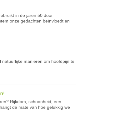
ebruikt in de jaren 50 door
 stem onze gedachten beïnvloedt en
el natuurlijke manieren om hoofdpijn te
n!
komen? Rijkdom, schoonheid, een
n hangt de mate van hoe gelukkig we