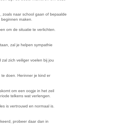
n, zoals naar school gaan of bepaalde
et beginnen maken.
en om de situatie te verlichten.
staan, zal je helpen sympathie
zal zich veiliger voelen bij jou
 te doen. Herinner je kind er
gskomt om een oogje in het zeil
riode telkens wat verlengen.
lles is vertrouwd en normaal is.
ekeerd, probeer daar dan in