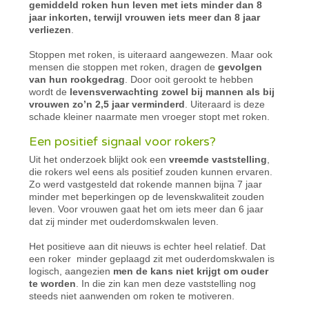
gemiddeld roken hun leven met iets minder dan 8
jaar inkorten, terwijl vrouwen iets meer dan 8 jaar
verliezen
.
Stoppen met roken, is uiteraard aangewezen. Maar ook
mensen die stoppen met roken, dragen de
gevolgen
van hun rookgedrag
. Door ooit gerookt te hebben
wordt de
levensverwachting zowel bij mannen als bij
vrouwen zo’n 2,5 jaar verminderd
. Uiteraard is deze
schade kleiner naarmate men vroeger stopt met roken.
Een positief signaal voor rokers?
Uit het onderzoek blijkt ook een
vreemde vaststelling
,
die rokers wel eens als positief zouden kunnen ervaren.
Zo werd vastgesteld dat rokende mannen bijna 7 jaar
minder met beperkingen op de levenskwaliteit zouden
leven. Voor vrouwen gaat het om iets meer dan 6 jaar
dat zij minder met ouderdomskwalen leven.
Het positieve aan dit nieuws is echter heel relatief. Dat
een roker minder geplaagd zit met ouderdomskwalen is
logisch, aangezien
men de kans niet krijgt om ouder
te worden
. In die zin kan men deze vaststelling nog
steeds niet aanwenden om roken te motiveren.