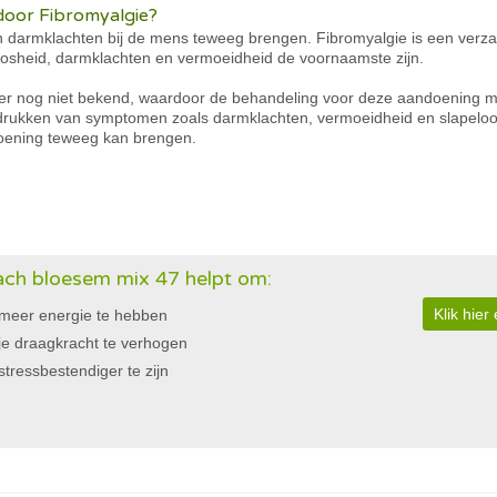
door Fibromyalgie?
 darmklachten bij de mens teweeg brengen. Fibromyalgie is een verz
peloosheid, darmklachten en vermoeidheid de voornaamste zijn.
r nog niet bekend, waardoor de behandeling voor deze aandoening moe
drukken van symptomen zoals darmklachten, vermoeidheid en slapeloo
oening teweeg kan brengen.
ch bloesem mix 47 helpt om:
Klik hie
meer energie te hebben
je draagkracht te verhogen
stressbestendiger te zijn