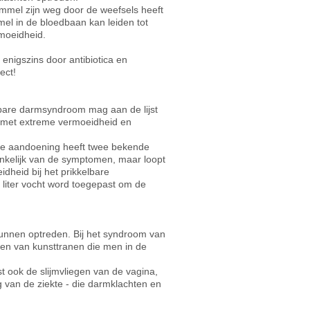
immel zijn weg door de weefsels heeft
l in de bloedbaan kan leiden tot
moeidheid.
enigszins door antibiotica en
ect!
bare darmsyndroom mag aan de lijst
 met extreme vermoeidheid en
ze aandoening heeft twee bekende
nkelijk van de symptomen, maar loopt
dheid bij het prikkelbare
 liter vocht word toegepast om de
unnen optreden. Bij het syndroom van
ken van kunsttranen die men in de
 ook de slijmvliegen van de vagina,
 van de ziekte - die darmklachten en