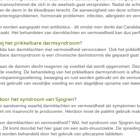
icansschimmel die zich in de weefsels gaat verspreiden. Nadat de sch
n de darm in de bloedbaan terecht. De aanwezigheid van deze schimme
rteringsproblemen, hormonale problemen, infecties, allergieën en ver
 worden aangepakt met antibiotica - dit omdat men denkt dat Candida 
zaakt. Het behandelen van darmklachten en vermoeidheid kan dus perf
bij het prikkelbare darmsyndroom?
dida kan darmklachten met vermoeidheid veroorzaken. Ook het prikkel
lbare darmsyndroom is een chronische darmstoornis die gepaard gaat
gaan de darmen slecht reageren op voedsel dat wordt opgenomen. De
nde voeding. De behandeling van het prikkelbare darmsyndroom is afha
 Ontspanningsoefening, beweging en rust worden gebruikt om de vermoei
het gebruikt van vezelrijke voeding en een dagelijkse opname van twee
door het syndroom van Sjogren?
e aandoening waarbij darmklachten en vermoeidheid als symptomen k
iënt om traanvocht te produceren. Hierdoor moet de patiënt gebruik ma
or darmklachten en vermoeidheid? Wel, het syndroom van Sjogren tast
it komt doordat het hier gaat om een auto-imuunziekte. De spreiding
t worden behandeld door het gebruik van pilocarpine tabletten.