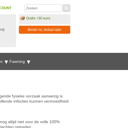
COUNT
Gratis +30 euro
oog
Bestel nu, betaal later
en
Fawning
gende fysieke oorzaak aanwezig is.
llende infecties kunnen vermoeidheid
g altijd niet voor de volle 100%
lachten optreden.