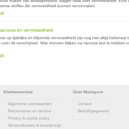
bruik maken van antidepressiva, klagen vaak over vermoeidheid. Echt v
iverse stoffen die vermoeidheid kunnen veroorzaken.
kel
 narcose en vermoeidheid
e op tijdelijke en blijvende vermoeidheid zijn nog niet altijd helemaal du
over dit verschijnsel. Vele mensen blijken na narcose last te hebben v
kel
Klantenservice
Over Mariepure
Algemene voorwaarden
Contact
Retourneren en service
Bedrijfsgegevens
Privacy & cookie policy
Verzendkosten & levertermijn