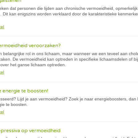
galstenen
leken dat personen die lijden aan chronische vermoeidheid, opmerkelij
 Dit kan enigszins worden verklaard door de karakteristieke kenmerk
kel
vermoeidheid veroorzaken?
n belangrijke rol in ons lichaam, maar wanneer we een teveel aan chol
aken. De vermoeidheid kan optreden in specifieke lichaamsdelen of bij
 over het ganse lichaam optreden.
kel
 energie te boosten!
esseerd? Lijd je aan vermoeidheid? Zoek je naar energieboosters, dan k
ie te boosten.
kel
epressiva op vermoeidheid