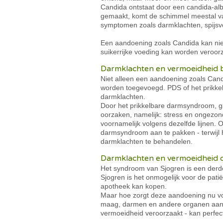
Candida ontstaat door een candida-alb
gemaakt, komt de schimmel meestal va
symptomen zoals darmklachten, spijsve
Een aandoening zoals Candida kan niet
suikerrijke voeding kan worden veroor
Darmklachten en vermoeidheid 
Niet alleen een aandoening zoals Can
worden toegevoegd. PDS of het prikke
darmklachten.
Door het prikkelbare darmsyndroom, 
oorzaken, namelijk: stress en ongezo
voornamelijk volgens dezelfde lijnen.
darmsyndroom aan te pakken - terwijl 
darmklachten te behandelen.
Darmklachten en vermoeidheid 
Het syndroom van Sjogren is een derd
Sjogren is het onmogelijk voor de pat
apotheek kan kopen.
Maar hoe zorgt deze aandoening nu vo
maag, darmen en andere organen aan. D
vermoeidheid veroorzaakt - kan perfec