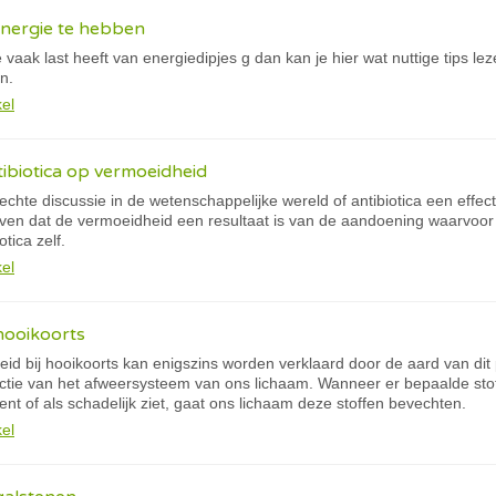
energie te hebben
e vaak last heeft van energiedipjes g dan kan je hier wat nuttige tips lez
n.
kel
tibiotica op vermoeidheid
chte discussie in de wetenschappelijke wereld of antibiotica een effec
en dat de vermoeidheid een resultaat is van de aandoening waarvoor 
otica zelf.
kel
hooikoorts
id bij hooikoorts kan enigszins worden verklaard door de aard van dit 
actie van het afweersysteem van ons lichaam. Wanneer er bepaalde sto
ent of als schadelijk ziet, gaat ons lichaam deze stoffen bevechten.
kel