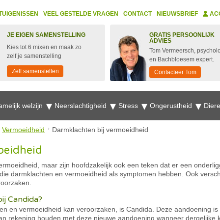
TUIGENISSEN
VEEL GESTELDE VRAGEN
CONTACT
NIEUWSBRIEF
AC
JE EIGEN SAMENSTELLING
GRATIS PERSOONLIJK
ADVIES
Kies tot 6 mixen en maak zo
Tom Vermeersch, psychol
zelf je samenstelling
en Bachbloesem expert.
Zelf samenstellen
Contacteer Tom
amelijk welzijn
Neerslachtigheid
Stress
Ongerustheid
Dier
Vermoeidheid
Darmklachten bij vermoeidheid
oeidheid
moeidheid, maar zijn hoofdzakelijk ook een teken dat er een onderlig
n die darmklachten en vermoeidheid als symptomen hebben. Ook verschi
roorzaken.
ij Candida?
n en vermoeidheid kan veroorzaken, is Candida. Deze aandoening is no
an rekening houden met deze nieuwe aandoening wanneer dergelijke k