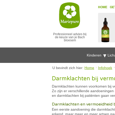
HOME
GE
Professioneel advies bij
de keuze van je Bach
bloesem
Kinderen
Lich
U bevindt zich hier:
Home
Infohoek
Darmklachten bij verm
Darmklachten kunnen voorkomen bij ver
Zo zijn er verschillende aandoeninge
en darmklachten bij patiënten gaan ve
Darmklachten en vermoeidheid b
Een eerste aandoening die darmklachte
erkend, maar meer en meer artsen ga