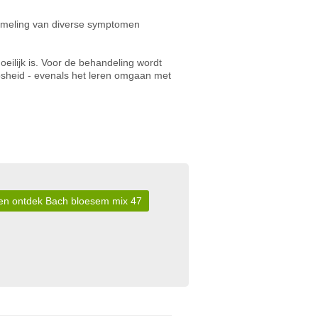
ameling van diverse symptomen
ilijk is. Voor de behandeling wordt
sheid - evenals het leren omgaan met
r en ontdek Bach bloesem mix 47