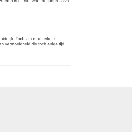
reemd is dit niet want antidepressiva
idelijk. Toch zijn er al enkele
an vermoeidheid die toch enige tijd