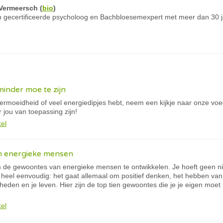
Vermeersch
(
bio
)
 gecertificeerde psycholoog en Bachbloesemexpert met meer dan 30 ja
inder moe te zijn
e vermoeidheid of veel energiedipjes hebt, neem een kijkje naar onze voe
 jou van toepassing zijn!
kel
n energieke mensen
 om de gewoontes van energieke mensen te ontwikkelen. Je hoeft geen n
t heel eenvoudig: het gaat allemaal om positief denken, het hebben van
jkheden en je leven. Hier zijn de top tien gewoontes die je je eigen mo
kel