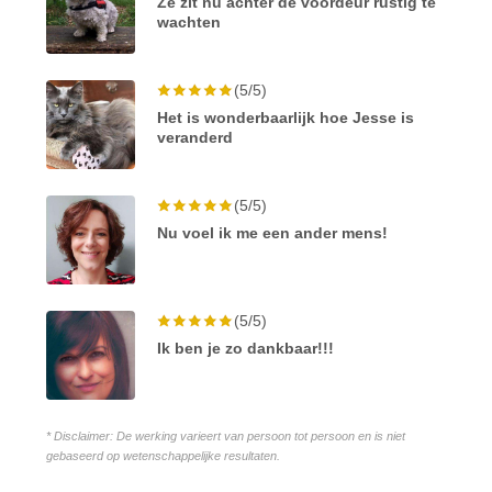
Ze zit nu achter de voordeur rustig te
wachten
(5/5)
Het is wonderbaarlijk hoe Jesse is
veranderd
(5/5)
Nu voel ik me een ander mens!
(5/5)
Ik ben je zo dankbaar!!!
* Disclaimer: De werking varieert van persoon tot persoon en is niet
gebaseerd op wetenschappelijke resultaten.