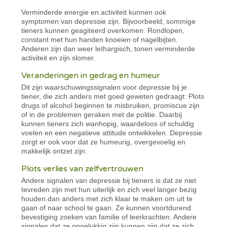
Verminderde energie en activiteit kunnen ook
symptomen van depressie zijn. Bijvoorbeeld, sommige
tieners kunnen geagiteerd overkomen. Rondlopen,
constant met hun handen knoeien of nagelbijten.
Anderen zijn dan weer lethargisch, tonen verminderde
activiteit en zijn slomer.
Veranderingen in gedrag en humeur
Dit zijn waarschuwingssignalen voor depressie bij je
tiener, die zich anders met goed geweten gedraagt: Plots
drugs of alcohol beginnen te misbruiken, promiscue zijn
of in de problemen geraken met de politie. Daarbij
kunnen tieners zich wanhopig, waardeloos of schuldig
voelen en een negatieve attitude ontwikkelen. Depressie
zorgt er ook voor dat ze humeurig, overgevoelig en
makkelijk ontzet zijn.
Plots verlies van zelfvertrouwen
Andere signalen van depressie bij tieners is dat ze niet
tevreden zijn met hun uiterlijk en zich veel langer bezig
houden dan anders met zich klaar te maken om uit te
gaan of naar school te gaan. Ze kunnen voortdurend
bevestiging zoeken van familie of leerkrachten. Andere
signalen dat ze ongelukkig zijn kunnen zijn dat ze zich