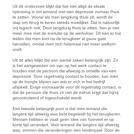
Uit dit onderzoek blijkt dat het niet altijd de ideale
oplossing is om iemand met een depressie zomaar thuis
te zetten. Vooral als men langdurig thuis zit, wordt de
stap om terug te keren steeds moeilijker. Dat is natuurlijk
vrij logisch ook. Door langdurig thuis te zitten, ben je niet
meer mee met de evolutie op de werkvloer. Dit kan er toe
leiden dat men kort na de terugkeer al gauw gaat
hervallen, omdat men zich helemaal niet meer welkom
voelt.
Uit dit alles blijkt dat een aantal zaken belangrijk zijn. Zo
is het aangewezen om van op het werk contact te
houden met de persoon die afwezig is omwille van een
depressie. Door regelmatig contact te houden, kan men
op de hoogte blijven van wat er zich in het bedrijf
afspeelt. Enige voorwaarde voor dit regelmatig contact, is
dat de persoon die thuis zit niet de indruk krijgt dat hij/zij
gecontroleerd of ingeschakeld wordt.
Een tweede belangrijk punt is dat men iemand die
langere tijd afwezig was best begeleidt bij het terugkeren.
Mensen hebben er vaak geen idee van hoeveel er op
korte tijd verandert. Voor iemand die langere tijd afwezig
was, vormen die veranderingen een hinderpaal. Door de