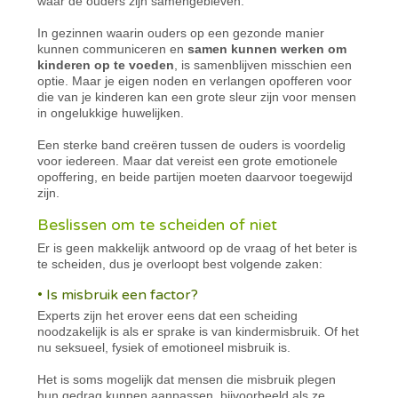
waar de ouders zijn samengebleven.
In gezinnen waarin ouders op een gezonde manier
kunnen communiceren en
samen kunnen werken om
kinderen op te voeden
, is samenblijven misschien een
optie. Maar je eigen noden en verlangen opofferen voor
die van je kinderen kan een grote sleur zijn voor mensen
in ongelukkige huwelijken.
Een sterke band creëren tussen de ouders is voordelig
voor iedereen. Maar dat vereist een grote emotionele
opoffering, en beide partijen moeten daarvoor toegewijd
zijn.
Beslissen om te scheiden of niet
Er is geen makkelijk antwoord op de vraag of het beter is
te scheiden, dus je overloopt best volgende zaken:
• Is misbruik een factor?
Experts zijn het erover eens dat een scheiding
noodzakelijk is als er sprake is van kindermisbruik. Of het
nu seksueel, fysiek of emotioneel misbruik is.
Het is soms mogelijk dat mensen die misbruik plegen
hun gedrag kunnen aanpassen, bijvoorbeeld als ze