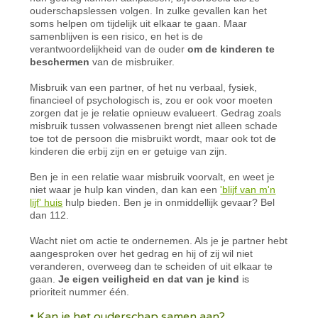
ouderschapslessen volgen. In zulke gevallen kan het
soms helpen om tijdelijk uit elkaar te gaan. Maar
samenblijven is een risico, en het is de
verantwoordelijkheid van de ouder
om de kinderen te
beschermen
van de misbruiker.
Misbruik van een partner, of het nu verbaal, fysiek,
financieel of psychologisch is, zou er ook voor moeten
zorgen dat je je relatie opnieuw evalueert. Gedrag zoals
misbruik tussen volwassenen brengt niet alleen schade
toe tot de persoon die misbruikt wordt, maar ook tot de
kinderen die erbij zijn en er getuige van zijn.
Ben je in een relatie waar misbruik voorvalt, en weet je
niet waar je hulp kan vinden, dan kan een
'blijf van m'n
lijf' huis
hulp bieden. Ben je in onmiddellijk gevaar? Bel
dan 112.
Wacht niet om actie te ondernemen. Als je je partner hebt
aangesproken over het gedrag en hij of zij wil niet
veranderen, overweeg dan te scheiden of uit elkaar te
gaan.
Je eigen veiligheid en dat van je kind
is
prioriteit nummer één.
• Kan je het ouderschap samen aan?