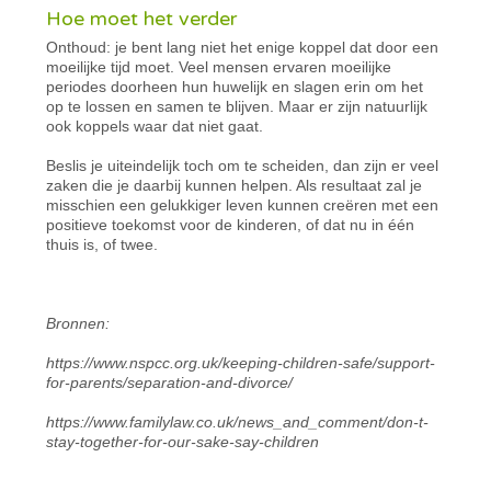
Hoe moet het verder
Onthoud: je bent lang niet het enige koppel dat door een
moeilijke tijd moet. Veel mensen ervaren moeilijke
periodes doorheen hun huwelijk en slagen erin om het
op te lossen en samen te blijven. Maar er zijn natuurlijk
ook koppels waar dat niet gaat.
Beslis je uiteindelijk toch om te scheiden, dan zijn er veel
zaken die je daarbij kunnen helpen. Als resultaat zal je
misschien een gelukkiger leven kunnen creëren met een
positieve toekomst voor de kinderen, of dat nu in één
thuis is, of twee.
Bronnen:
https://www.nspcc.org.uk/keeping-children-safe/support-
for-parents/separation-and-divorce/
https://www.familylaw.co.uk/news_and_comment/don-t-
stay-together-for-our-sake-say-children