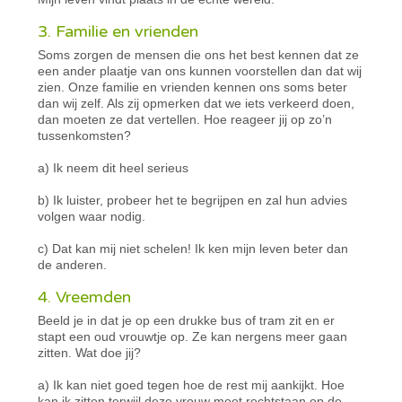
3. Familie en vrienden
Soms zorgen de mensen die ons het best kennen dat ze
een ander plaatje van ons kunnen voorstellen dan dat wij
zien. Onze familie en vrienden kennen ons soms beter
dan wij zelf. Als zij opmerken dat we iets verkeerd doen,
dan moeten ze dat vertellen. Hoe reageer jij op zo’n
tussenkomsten?
a) Ik neem dit heel serieus
b) Ik luister, probeer het te begrijpen en zal hun advies
volgen waar nodig.
c) Dat kan mij niet schelen! Ik ken mijn leven beter dan
de anderen.
4. Vreemden
Beeld je in dat je op een drukke bus of tram zit en er
stapt een oud vrouwtje op. Ze kan nergens meer gaan
zitten. Wat doe jij?
a) Ik kan niet goed tegen hoe de rest mij aankijkt. Hoe
kan ik zitten terwijl deze vrouw moet rechtstaan op de