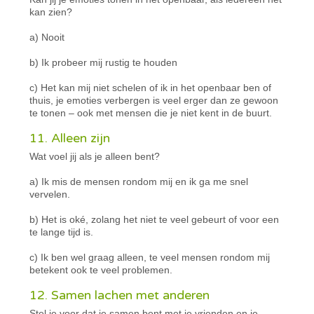
kan zien?
a) Nooit
b) Ik probeer mij rustig te houden
c) Het kan mij niet schelen of ik in het openbaar ben of
thuis, je emoties verbergen is veel erger dan ze gewoon
te tonen – ook met mensen die je niet kent in de buurt.
11. Alleen zijn
Wat voel jij als je alleen bent?
a) Ik mis de mensen rondom mij en ik ga me snel
vervelen.
b) Het is oké, zolang het niet te veel gebeurt of voor een
te lange tijd is.
c) Ik ben wel graag alleen, te veel mensen rondom mij
betekent ook te veel problemen.
12. Samen lachen met anderen
Stel je voor dat je samen bent met je vrienden en je