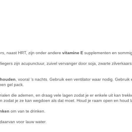
rs, naast HRT, zijn onder andere
vitamine E
supplementen en sommige
iegers zijn acupunctuur, zuivel vervanger door soja, zwarte zilverkaar
e houden
, vooral ’s nachts. Gebruik een ventilator waar nodig. Gebruik 
een gel pack.
erialen die ademen, en draag vele lagen zodat je er enkele uit kan trekke
en zodat je ze kan wegdoen als dat moet. Houd je raam open en houd la
anken
om van te drinken.
 daarvan voor lauw water.