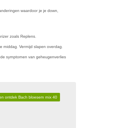
nderingen waardoor je je down,
urizer zoals Replens.
 de middag. Vermijd slapen overdag.
om de symptomen van geheugenverlies
r en ontdek Bach bloesem mix 40