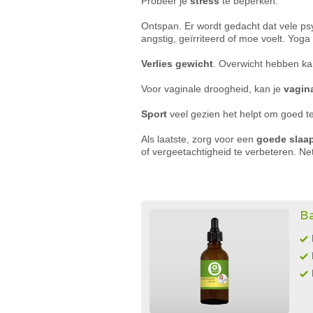
Probeer je
stress
te beperken.
Ontspan. Er wordt gedacht dat vele p
angstig, geïrriteerd of moe voelt. Yo
Verlies gewicht
. Overwicht hebben kan
Voor vaginale droogheid, kan je
vagina
Sport
veel gezien het helpt om goed te
Als laatste, zorg voor een
goede slaa
of vergeetachtigheid te verbeteren. Net
Ba