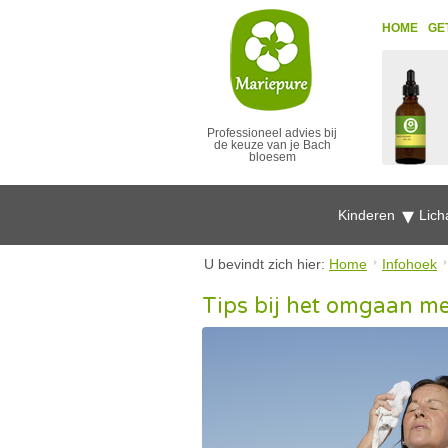
HOME
GE
Professioneel advies bij
de keuze van je Bach
bloesem
Kinderen
Lich
U bevindt zich hier:
Home
Infohoek
Tips bij het omgaan m