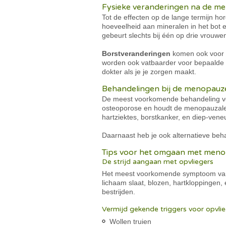
Fysieke veranderingen na de m
Tot de effecten op de lange termijn ho
hoeveelheid aan mineralen in het bot e
gebeurt slechts bij één op drie vrouw
Borstveranderingen
komen ook voor n
worden ook vatbaarder voor bepaalde a
dokter als je je zorgen maakt.
Behandelingen bij de menopauz
De meest voorkomende behandeling vo
osteoporose en houdt de menopauzale 
hartziektes, borstkanker, en diep-ven
Daarnaast heb je ook alternatieve beh
Tips voor het omgaan met men
De strijd aangaan met opvliegers
Het meest voorkomende symptoom van d
lichaam slaat, blozen, hartkloppingen, 
bestrijden.
Vermijd gekende triggers voor opvli
Wollen truien