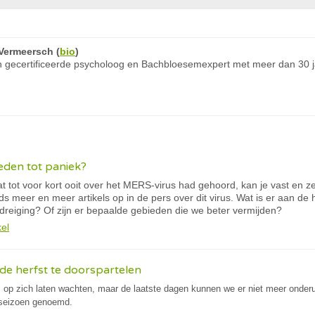
Vermeersch
(
bio
)
 gecertificeerde psycholoog en Bachbloesemexpert met meer dan 30 ja
eden tot paniek?
t tot voor kort ooit over het MERS-virus had gehoord, kan je vast en 
ds meer en meer artikels op in de pers over dit virus. Wat is er aan de 
dreiging? Of zijn er bepaalde gebieden die we beter vermijden?
kel
de herfst te doorspartelen
s op zich laten wachten, maar de laatste dagen kunnen we er niet meer onderuit
seizoen genoemd.