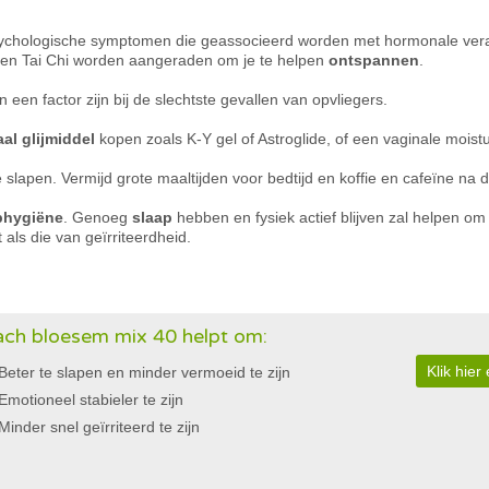
sychologische symptomen die geassocieerd worden met hormonale vera
ga en Tai Chi worden aangeraden om je te helpen
ontspannen
.
 een factor zijn bij de slechtste gevallen van opvliegers.
al glijmiddel
kopen zoals K-Y gel of Astroglide, of een vaginale moist
 slapen. Vermijd grote maaltijden voor bedtijd en koffie en cafeïne na
phygiëne
. Genoeg
slaap
hebben en fysiek actief blijven zal helpen 
 als die van geïrriteerdheid.
ch bloesem mix 40 helpt om:
Klik hie
Beter te slapen en minder vermoeid te zijn
Emotioneel stabieler te zijn
Minder snel geïrriteerd te zijn