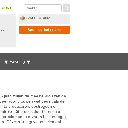
COUNT
Gratis +30 euro
oog
Bestel nu, betaal later
en
Fawning
5 jaar, zullen de meeste vrouwen de
eel voor vrouwen wat begint als de
en te produceren: oestrogeen en
ntrole. Dit proces duurt een paar
 problemen te ervaren bij hun regels:
men. Of ze zullen gewoon helemaal