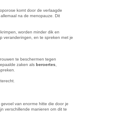
eoporose komt door de verlaagde
t allemaal na de menopauze. Dit
krimpen, worden minder dik en
op veranderingen, en te spreken met je
vrouwen te beschermen tegen
bepaalde zaken als
beroertes
,
spreken.
terecht.
evoel van enorme hitte die door je
ijn verschillende manieren om dit te