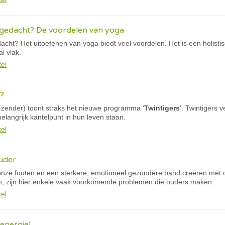
 gedacht? De voordelen van yoga
cht? Het uitoefenen van yoga biedt veel voordelen. Het is een holistisch
l vlak.
kel
n?
-zender) toont straks het nieuwe programma ‘
Twintigers
’. Twintigers 
elangrijk kantelpunt in hun leven staan.
kel
uder
onze fouten en een sterkere, emotioneel gezondere band creëren met
ren, zijn hier enkele vaak voorkomende problemen die ouders maken.
kel
energie!