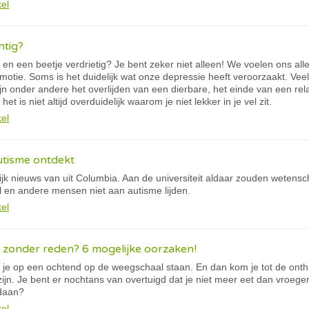
kel
htig?
ig en een beetje verdrietig? Je bent zeker niet alleen! We voelen ons all
motie. Soms is het duidelijk wat onze depressie heeft veroorzaakt. V
zijn onder andere het overlijden van een dierbare, het einde van een rela
t is niet altijd overduidelijk waarom je niet lekker in je vel zit.
kel
utisme ontdekt
jk nieuws van uit Columbia. Aan de universiteit aldaar zouden weten
en andere mensen niet aan autisme lijden.
kel
zonder reden? 6 mogelijke oorzaken!
je op een ochtend op de weegschaal staan. En dan kom je tot de onthut
zijn. Je bent er nochtans van overtuigd dat je niet meer eet dan vroeger
ndaan?
kel