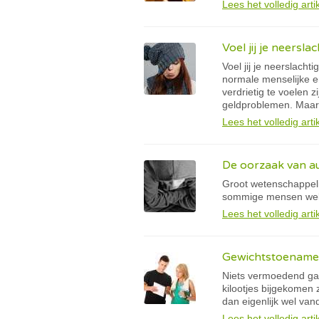
Lees het volledig arti
Voel jij je neerslac
Voel jij je neerslacht
normale menselijke e
verdrietig te voelen 
geldproblemen. Maar he
Lees het volledig arti
De oorzaak van a
Groot wetenschappeli
sommige mensen wel 
Lees het volledig arti
Gewichtstoename 
Niets vermoedend ga 
kilootjes bijgekomen 
dan eigenlijk wel va
Lees het volledig arti