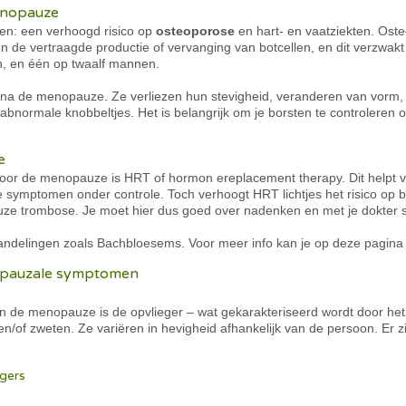
enopauze
ren: een verhoogd risico op
osteoporose
en hart- en vaatziekten. Ost
n de vertraagde productie of vervanging van botcellen, en dit verzwak
en, en één op twaalf mannen.
a de menopauze. Ze verliezen hun stevigheid, veranderen van vorm, 
bnormale knobbeltjes. Het is belangrijk om je borsten te controleren 
e
or de menopauze is HRT of hormon ereplacement therapy. Dit helpt 
symptomen onder controle. Toch verhoogt HRT lichtjes het risico op 
euze trombose. Je moet hier dus goed over nadenken en met je dokter 
andelingen zoals Bachbloesems. Voor meer info kan je op deze pagina 
opauzale symptomen
e menopauze is de opvlieger – wat gekarakteriseerd wordt door het g
en/of zweten. Ze variëren in hevigheid afhankelijk van de persoon. Er z
egers