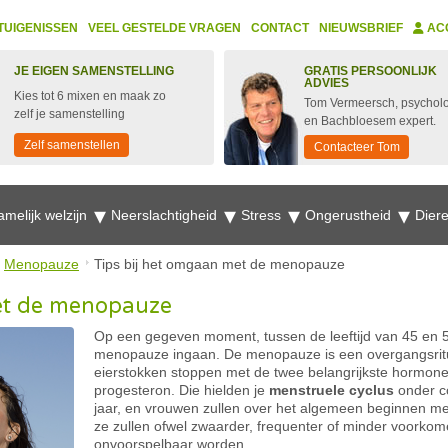
TUIGENISSEN
VEEL GESTELDE VRAGEN
CONTACT
NIEUWSBRIEF
AC
JE EIGEN SAMENSTELLING
GRATIS PERSOONLIJK
ADVIES
Kies tot 6 mixen en maak zo
Tom Vermeersch, psychol
zelf je samenstelling
en Bachbloesem expert.
Zelf samenstellen
Contacteer Tom
amelijk welzijn
Neerslachtigheid
Stress
Ongerustheid
Dier
Menopauze
Tips bij het omgaan met de menopauze
et de menopauze
Op een gegeven moment, tussen de leeftijd van 45 en 5
menopauze ingaan. De menopauze is een overgangsritu
eierstokken stoppen met de twee belangrijkste hormon
progesteron. Die hielden je
menstruele cyclus
onder co
jaar, en vrouwen zullen over het algemeen beginnen met
ze zullen ofwel zwaarder, frequenter of minder voorko
onvoorspelbaar worden