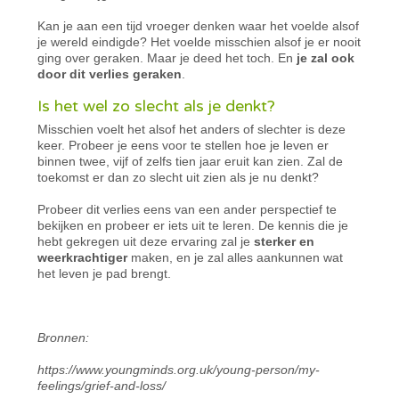
Kan je aan een tijd vroeger denken waar het voelde alsof
je wereld eindigde? Het voelde misschien alsof je er nooit
ging over geraken. Maar je deed het toch. En
je zal ook
door dit verlies geraken
.
Is het wel zo slecht als je denkt?
Misschien voelt het alsof het anders of slechter is deze
keer. Probeer je eens voor te stellen hoe je leven er
binnen twee, vijf of zelfs tien jaar eruit kan zien. Zal de
toekomst er dan zo slecht uit zien als je nu denkt?
Probeer dit verlies eens van een ander perspectief te
bekijken en probeer er iets uit te leren. De kennis die je
hebt gekregen uit deze ervaring zal je
sterker en
weerkrachtiger
maken, en je zal alles aankunnen wat
het leven je pad brengt.
Bronnen:
https://www.youngminds.org.uk/young-person/my-
feelings/grief-and-loss/