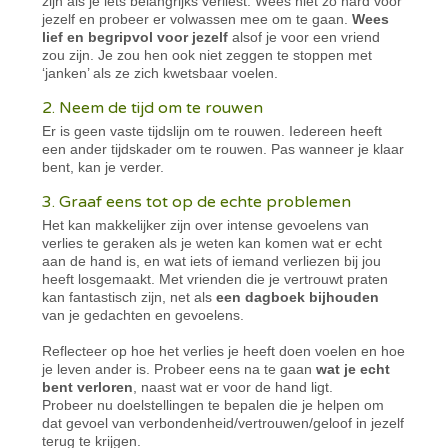
zijn als je iets belangrijks verliest. Wees niet zo hard voor
jezelf en probeer er volwassen mee om te gaan.
Wees
lief en begripvol voor jezelf
alsof je voor een vriend
zou zijn. Je zou hen ook niet zeggen te stoppen met
‘janken’ als ze zich kwetsbaar voelen.
2. Neem de tijd om te rouwen
Er is geen vaste tijdslijn om te rouwen. Iedereen heeft
een ander tijdskader om te rouwen. Pas wanneer je klaar
bent, kan je verder.
3. Graaf eens tot op de echte problemen
Het kan makkelijker zijn over intense gevoelens van
verlies te geraken als je weten kan komen wat er echt
aan de hand is, en wat iets of iemand verliezen bij jou
heeft losgemaakt. Met vrienden die je vertrouwt praten
kan fantastisch zijn, net als
een dagboek bijhouden
van je gedachten en gevoelens.
Reflecteer op hoe het verlies je heeft doen voelen en hoe
je leven ander is. Probeer eens na te gaan
wat je echt
bent verloren
, naast wat er voor de hand ligt.
Probeer nu doelstellingen te bepalen die je helpen om
dat gevoel van verbondenheid/vertrouwen/geloof in jezelf
terug te krijgen.