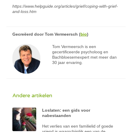
https://www.helpguide.org/articles/grief/coping-with-grief-
and-loss.htm
Gecreëerd door
Tom Vermeersch
(
bio
)
Tom Vermeersch is een
gecertificeerde psycholoog en
Bachbloesemexpert met meer dan
30 jaar ervaring.
Andere artikelen
Loslaten: een gids voor
nabestaanden
Het verlies van een familielid of goede
vriend is waarschijnlijk een van de