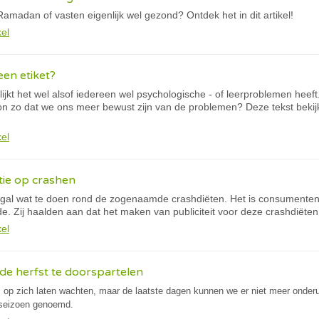
madan of vasten eigenlijk wel gezond? Ontdek het in dit artikel!
kel
een etiket?
jkt het wel alsof iedereen wel psychologische - of leerproblemen heeft.
on zo dat we ons meer bewust zijn van de problemen? Deze tekst beki
kel
tie op crashen
d nogal wat te doen rond de zogenaamde crashdiëten. Het is consumenten
. Zij haalden aan dat het maken van publiciteit voor deze crashdiëten
kel
de herfst te doorspartelen
s op zich laten wachten, maar de laatste dagen kunnen we er niet meer onderuit
seizoen genoemd.