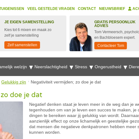
TUIGENISSEN
VEEL GESTELDE VRAGEN
CONTACT
NIEUWSBRIEF
AC
JE EIGEN SAMENSTELLING
GRATIS PERSOONLIJK
ADVIES
Kies tot 6 mixen en maak zo
Tom Vermeersch, psychol
zelf je samenstelling
en Bachbloesem expert.
Zelf samenstellen
Contacteer Tom
amelijk welzijn
Neerslachtigheid
Stress
Ongerustheid
Dier
Gelukkig zijn
Negativiteit vermijden; zo doe je dat
 zo doe je dat
Negatief denken staat je leven meer in de weg dan je we
tegenhouden om van je leven een succes te maken, je 
dingen te bereiken waar jij gelukkig van wordt. Daarnaas
aanzienlijk effect op onze lichamelijk en geestelijke gez
dat mensen die negatieve denkpatronen hebben meer str
kunnen worden.