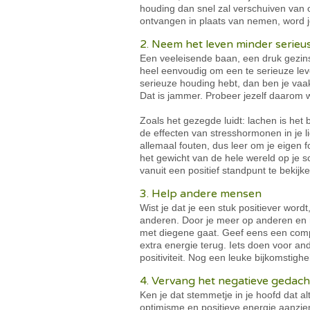
houding dan snel zal verschuiven van 
ontvangen in plaats van nemen, word je
2. Neem het leven minder serieu
Een veeleisende baan, een druk gezinsl
heel eenvoudig om een te serieuze leve
serieuze houding hebt, dan ben je vaak
Dat is jammer. Probeer jezelf daarom w
Zoals het gezegde luidt: lachen is het
de effecten van stresshormonen in je l
allemaal fouten, dus leer om je eigen 
het gewicht van de hele wereld op je 
vanuit een positief standpunt te bekijke
3. Help andere mensen
Wist je dat je een stuk positiever wor
anderen. Door je meer op anderen en min
met diegene gaat. Geef eens een compl
extra energie terug. Iets doen voor a
positiviteit. Nog een leuke bijkomstig
4. Vervang het negatieve gedac
Ken je dat stemmetje in je hoofd dat alti
optimisme en positieve energie aanzien