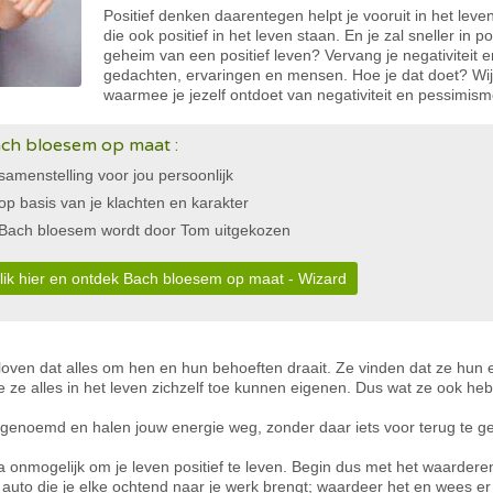
Positief denken daarentegen helpt je vooruit in het lev
die ook positief in het leven staan. En je zal sneller in p
geheim van een positief leven? Vervang je negativiteit e
gedachten, ervaringen en mensen. Hoe je dat doet? Wi
waarmee je jezelf ontdoet van negativiteit en pessimisme
ch bloesem op maat :
samenstelling voor jou persoonlijk
op basis van je klachten en karakter
Bach bloesem wordt door Tom uitgekozen
lik hier en ontdek Bach bloesem op maat - Wizard
eloven dat alles om hen en hun behoeften draait. Ze vinden dat ze h
e ze alles in het leven zichzelf toe kunnen eigenen. Dus wat ze ook heb
genoemd en halen jouw energie weg, zonder daar iets voor terug te g
jna onmogelijk om je leven positief te leven. Begin dus met het waarderen 
 auto die je elke ochtend naar je werk brengt; waardeer het en wees er