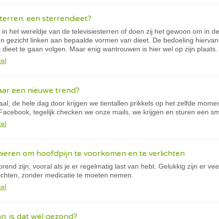
terren: een sterrendieet?
in het wereldje van de televisiesterren of doen zij het gewoon om in d
n gezicht linken aan bepaalde vormen van dieet. De bedoeling hiervan 
 dieet te gaan volgen. Maar enig wantrouwen is hier wel op zijn plaats.
kel
ar een nieuwe trend?
al, de hele dag door krijgen we tientallen prikkels op het zelfde mom
Facebook, tegelijk checken we onze mails, we krijgen en sturen een sms
kel
nieren om hoofdpijn te voorkomen en te verlichten
rend zijn, vooral als je er regelmatig last van hebt. Gelukkig zijn er ve
ichten, zonder medicatie te moeten nemen.
kel
: is dat wel gezond?