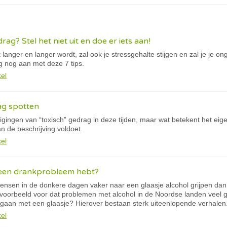
rag? Stel het niet uit en doe er iets aan!
t langer en langer wordt, zal ook je stressgehalte stijgen en zal je je o
g nog aan met deze 7 tips.
kel
ag spotten
igingen van “toxisch” gedrag in deze tijden, maar wat betekent het eig
 de beschrijving voldoet.
kel
e een drankprobleem hebt?
mensen in de donkere dagen vaker naar een glaasje alcohol grijpen da
voorbeeld voor dat problemen met alcohol in de Noordse landen veel gr
gaan met een glaasje? Hierover bestaan sterk uiteenlopende verhalen
kel