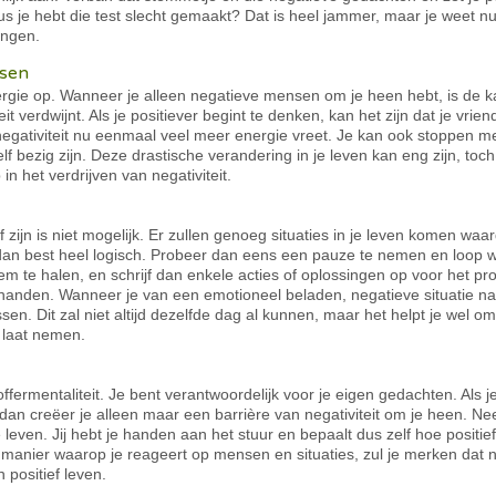
 Dus je hebt die test slecht gemaakt? Dat is heel jammer, maar je weet 
ingen.
nsen
energie op. Wanneer je alleen negatieve mensen om je heen hebt, is de 
t verdwijnt. Als je positiever begint te denken, kan het zijn dat je vri
negativiteit nu eenmaal veel meer energie vreet. Je kan ook stoppen
elf bezig zijn. Deze drastische verandering in je leven kan eng zijn, toc
n het verdrijven van negativiteit.
zijn is niet mogelijk. Er zullen genoeg situaties in je leven komen waar
dan best heel logisch. Probeer dan eens een pauze te nemen en loop weg
dem te halen, en schrijf dan enkele acties of oplossingen op voor het p
r handen. Wanneer je van een emotioneel beladen, negatieve situatie na
sen. Dit zal niet altijd dezelfde dag al kunnen, maar het helpt je wel o
 laat nemen.
toffermentaliteit. Je bent verantwoordelijk voor je eigen gedachten. Al
dan creëer je alleen maar een barrière van negativiteit om je heen. Nee
e leven. Jij hebt je handen aan het stuur en bepaalt dus zelf hoe positief 
 manier waarop je reageert op mensen en situaties, zul je merken dat n
 positief leven.