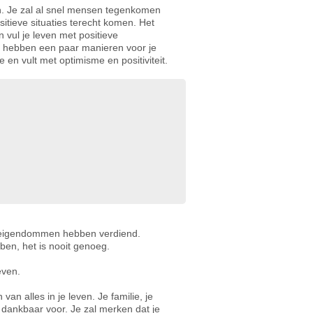
en. Je zal al snel mensen tegenkomen
ositieve situaties terecht komen. Het
n vul je leven met positieve
j hebben een paar manieren voor je
 en vult met optimisme en positiviteit.
un eigendommen hebben verdiend.
ben, het is nooit genoeg.
even.
van alles in je leven. Je familie, je
 dankbaar voor. Je zal merken dat je