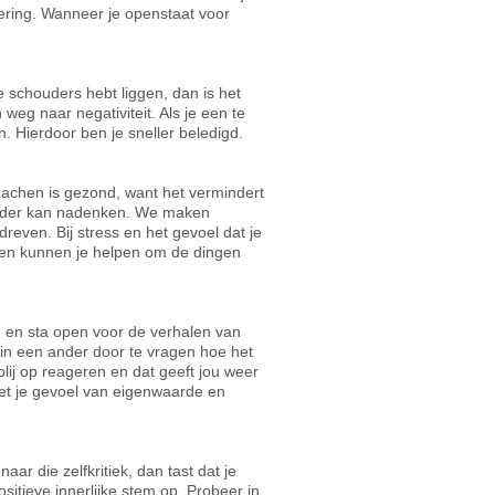
ering. Wanneer je openstaat voor
 schouders hebt liggen, dan is het
eg naar negativiteit. Als je een te
. Hierdoor ben je sneller beledigd.
 Lachen is gezond, want het vermindert
 helder kan nadenken. We maken
reven. Bij stress en het gevoel dat je
men kunnen je helpen om de dingen
en en sta open voor de verhalen van
e in een ander door te vragen hoe het
lij op reageren en dat geeft jou weer
het je gevoel van eigenwaarde en
naar die zelfkritiek, dan tast dat je
itieve innerlijke stem op. Probeer in