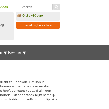
COUNT
Gratis +30 euro
oog
Bestel nu, betaal later
en
Fawning
llicht zou denken. Het kan je
dromen achterna te gaan en die
t heeft constant negatief zijn een
ondheid. Uit onderzoek blijkt namelijk
ess hebben en zelfs lichamelijk ziek