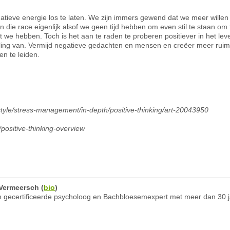
atieve energie los te laten. We zijn immers gewend dat we meer willen
in die race eigenlijk alsof we geen tijd hebben om even stil te staan 
 we hebben. Toch is het aan te raden te proberen positiever in het leve
ng van. Vermijd negatieve gedachten en mensen en creëer meer ruimte 
en te leiden.
estyle/stress-management/in-depth/positive-thinking/art-20043950
ositive-thinking-overview
Vermeersch
(
bio
)
 gecertificeerde psycholoog en Bachbloesemexpert met meer dan 30 ja