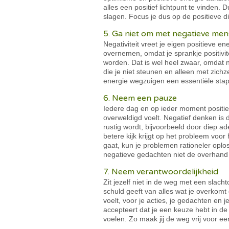
alles een positief lichtpunt te vinden.
slagen. Focus je dus op de positieve d
5. Ga niet om met negatieve me
Negativiteit vreet je eigen positieve 
overnemen, omdat je sprankje positivitei
worden. Dat is wel heel zwaar, omdat 
die je niet steunen en alleen met zichz
energie wegzuigen een essentiële stap i
6. Neem een pauze
Iedere dag en op ieder moment positief 
overweldigd voelt. Negatief denken is 
rustig wordt, bijvoorbeeld door diep a
betere kijk krijgt op het probleem voo
gaat, kun je problemen rationeler oplos
negatieve gedachten niet de overhand
7. Neem verantwoordelijkheid
Zit jezelf niet in de weg met een slach
schuld geeft van alles wat je overkomt 
voelt, voor je acties, je gedachten en j
accepteert dat je een keuze hebt in de
voelen. Zo maak jij de weg vrij voor een