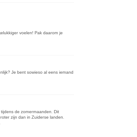
ngelukkiger voelen! Pak daarom je
enlijk? Je bent sowieso al eens iemand
n tijdens de zomermaanden. Dit
oter zijn dan in Zuiderse landen.
.