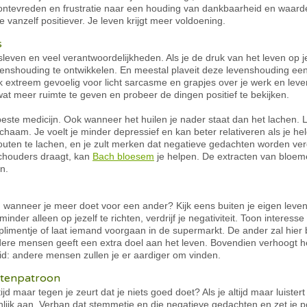
ontevreden en frustratie naar een houding van dankbaarheid en waard
 vanzelf positiever. Je leven krijgt meer voldoening.
s
even en veel verantwoordelijkheden. Als je de druk van het leven op je
nshouding te ontwikkelen. En meestal plaveit deze levenshouding een w
 extreem gevoelig voor licht sarcasme en grapjes over je werk en leven
at meer ruimte te geven en probeer de dingen positief te bekijken.
 beste medicijn. Ook wanneer het huilen je nader staat dan het lachen.
ichaam. Je voelt je minder depressief en kan beter relativeren als je
fouten te lachen, en je zult merken dat negatieve gedachten worden verd
schouders draagt, kan
Bach bloesem
je helpen. De extracten van bloe
n.
dt, wanneer je meer doet voor een ander? Kijk eens buiten je eigen lev
der alleen op jezelf te richten, verdrijf je negativiteit. Toon interess
imentje of laat iemand voorgaan in de supermarkt. De ander zal hier b
ndere mensen geeft een extra doel aan het leven. Bovendien verhoogt 
heid: andere mensen zullen je er aardiger om vinden.
htenpatroon
jd maar tegen je zeurt dat je niets goed doet? Als je altijd maar luistert 
lijk aan. Verban dat stemmetje en die negatieve gedachten en zet je pos