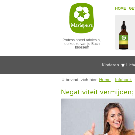
HOME
GE
Professioneel advies bij
de keuze van je Bach
bloesem
Kinderen
Lich
U bevindt zich hier:
Home
Infohoek
Negativiteit vermijden;