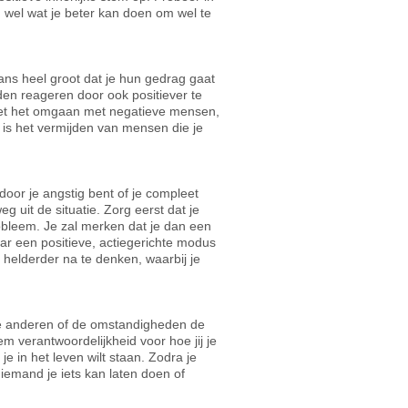
nu wel wat je beter kan doen om wel te
kans heel groot dat je hun gedrag gaat
enden reageren door ook positiever te
 met het omgaan met negatieve mensen,
h is het vermijden van mensen die je
door je angstig bent of je compleet
 uit de situatie. Zorg eerst dat je
robleem. Je zal merken dat je dan een
ar een positieve, actiegerichte modus
m helderder na te denken, waarbij je
s je anderen of de omstandigheden de
m verantwoordelijkheid voor hoe jij je
je in het leven wilt staan. Zodra je
iemand je iets kan laten doen of